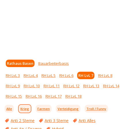
Rathaus Basen
Bauarbeiterbasis
RH LvL 3
RH LvL 4
RH LvL 5
RH LvL 6
RH LvL 7
RH LvL 8
RH LvL 9
RH LvL 10
RH LvL 11
RH LvL 12
RH LvL 13
RH LvL 14
RH LvL 15
RH LvL 16
RH LvL 17
RH LvL 18
Alle
Krieg
Farmen
Verteidigung
Troll / Funny
Anti 2 Sterne
Anti 3 Sterne
Anti Alles
Anti Air / Dragon
Hybrid