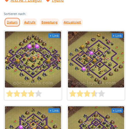
Sortieren nach:
Datum
Aufrufe
Bewertung
Aktualisiert
+ Link
+ Link
+ Link
+ Link