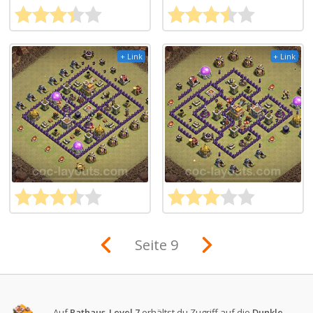
+ Link
+ Link
Seite 9
Auf
Rathaus-Level 7
erhältst du Zugriff auf die
Dunkle