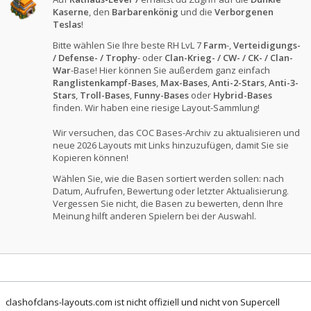
Kaserne
, den
Barbarenkönig
und die
Verborgenen
Teslas
!
Bitte wählen Sie Ihre beste RH LvL 7
Farm
-,
Verteidigungs-
/ Defense- / Trophy
- oder
Clan-Krieg- / CW- / CK- / Clan-
War
-Base! Hier können Sie außerdem ganz einfach
Ranglistenkampf-Bases
,
Max-Bases
,
Anti-2-Stars
,
Anti-3-
Stars
,
Troll-Bases
,
Funny-Bases
oder
Hybrid-Bases
finden. Wir haben eine riesige Layout-Sammlung!
Wir versuchen, das COC Bases-Archiv zu aktualisieren und
neue 2026 Layouts mit Links hinzuzufügen, damit Sie sie
Kopieren können!
Wählen Sie, wie die Basen sortiert werden sollen: nach
Datum, Aufrufen, Bewertung oder letzter Aktualisierung.
Vergessen Sie nicht, die Basen zu bewerten, denn Ihre
Meinung hilft anderen Spielern bei der Auswahl.
clashofclans-layouts.com ist nicht offiziell und nicht von Supercell