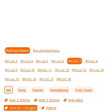
Rathaus Basen
Bauarbeiterbasis
RH LvL 3
RH LvL 4
RH LvL 5
RH LvL 6
RH LvL 7
RH LvL 8
RH LvL 9
RH LvL 10
RH LvL 11
RH LvL 12
RH LvL 13
RH LvL 14
RH LvL 15
RH LvL 16
RH LvL 17
RH LvL 18
Alle
Krieg
Farmen
Verteidigung
Troll / Funny
Anti 2 Sterne
Anti 3 Sterne
Anti Alles
Anti Air / Dragon
Hybrid