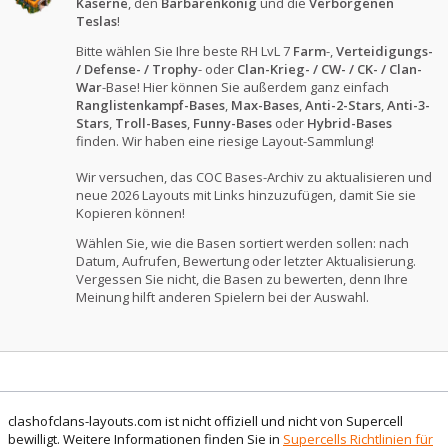
Kaserne
, den
Barbarenkönig
und die
Verborgenen
Teslas
!
Bitte wählen Sie Ihre beste RH LvL 7
Farm
-,
Verteidigungs-
/ Defense- / Trophy
- oder
Clan-Krieg- / CW- / CK- / Clan-
War
-Base! Hier können Sie außerdem ganz einfach
Ranglistenkampf-Bases
,
Max-Bases
,
Anti-2-Stars
,
Anti-3-
Stars
,
Troll-Bases
,
Funny-Bases
oder
Hybrid-Bases
finden. Wir haben eine riesige Layout-Sammlung!
Wir versuchen, das COC Bases-Archiv zu aktualisieren und
neue 2026 Layouts mit Links hinzuzufügen, damit Sie sie
Kopieren können!
Wählen Sie, wie die Basen sortiert werden sollen: nach
Datum, Aufrufen, Bewertung oder letzter Aktualisierung.
Vergessen Sie nicht, die Basen zu bewerten, denn Ihre
Meinung hilft anderen Spielern bei der Auswahl.
clashofclans-layouts.com ist nicht offiziell und nicht von Supercell
bewilligt. Weitere Informationen finden Sie in
Supercells Richtlinien für