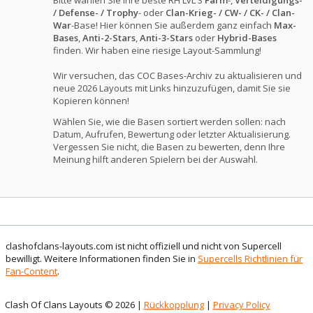
Bitte wählen Sie Ihre beste RH LvL 3
Farm
-,
Verteidigungs-
/ Defense- / Trophy
- oder
Clan-Krieg- / CW- / CK- / Clan-
War
-Base! Hier können Sie außerdem ganz einfach
Max-
Bases
,
Anti-2-Stars
,
Anti-3-Stars
oder
Hybrid-Bases
finden. Wir haben eine riesige Layout-Sammlung!
Wir versuchen, das COC Bases-Archiv zu aktualisieren und
neue 2026 Layouts mit Links hinzuzufügen, damit Sie sie
Kopieren können!
Wählen Sie, wie die Basen sortiert werden sollen: nach
Datum, Aufrufen, Bewertung oder letzter Aktualisierung.
Vergessen Sie nicht, die Basen zu bewerten, denn Ihre
Meinung hilft anderen Spielern bei der Auswahl.
clashofclans-layouts.com ist nicht offiziell und nicht von Supercell
bewilligt. Weitere Informationen finden Sie in
Supercells Richtlinien für
Fan-Content
.
Clash Of Clans Layouts © 2026 |
Rückkopplung
|
Privacy Policy