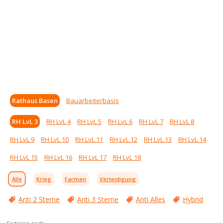
Rathaus Basen
Bauarbeiterbasis
RH LvL 3
RH LvL 4
RH LvL 5
RH LvL 6
RH LvL 7
RH LvL 8
RH LvL 9
RH LvL 10
RH LvL 11
RH LvL 12
RH LvL 13
RH LvL 14
RH LvL 15
RH LvL 16
RH LvL 17
RH LvL 18
Alle
Krieg
Farmen
Verteidigung
Anti 2 Sterne
Anti 3 Sterne
Anti Alles
Hybrid