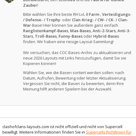
Zauber
!
Bitte wählen Sie Ihre beste RH LvL 8
Farm
-,
Verteidigungs-
/ Defense- / Trophy
- oder
Clan-Krieg- / CW- / CK- / Clan-
War
-Base! Hier können Sie außerdem ganz einfach
Ranglistenkampf-Bases
,
Max-Bases
,
Anti-2-Stars
,
Anti-3-
Stars
,
Troll-Bases
,
Funny-Bases
oder
Hybrid-Bases
finden. Wir haben eine riesige Layout-Sammlung!
Wir versuchen, das COC Bases-Archiv zu aktualisieren und
neue 2026 Layouts mit Links hinzuzufügen, damit Sie sie
Kopieren können!
Wählen Sie, wie die Basen sortiert werden sollen: nach
Datum, Aufrufen, Bewertung oder letzter Aktualisierung.
Vergessen Sie nicht, die Basen zu bewerten, denn Ihre
Meinung hilft anderen Spielern bei der Auswahl.
clashofclans-layouts.com ist nicht offiziell und nicht von Supercell
bewilligt. Weitere Informationen finden Sie in
Supercells Richtlinien für