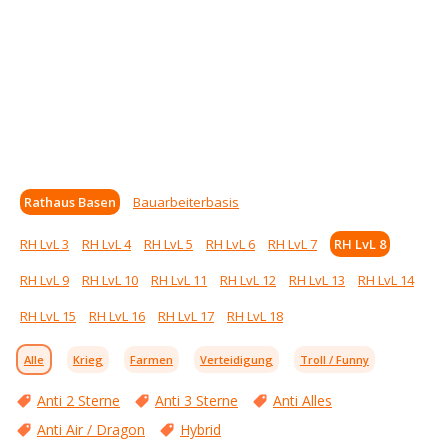
Rathaus Basen
Bauarbeiterbasis
RH LvL 3
RH LvL 4
RH LvL 5
RH LvL 6
RH LvL 7
RH LvL 8
RH LvL 9
RH LvL 10
RH LvL 11
RH LvL 12
RH LvL 13
RH LvL 14
RH LvL 15
RH LvL 16
RH LvL 17
RH LvL 18
Alle
Krieg
Farmen
Verteidigung
Troll / Funny
Anti 2 Sterne
Anti 3 Sterne
Anti Alles
Anti Air / Dragon
Hybrid