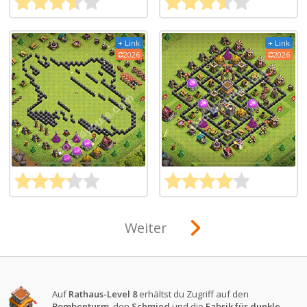
+ Link
+ Link
2026
2026
Weiter
Auf
Rathaus-Level 8
erhältst du Zugriff auf den
Bombenturm
, den
Schmied
und die
Fabrik für dunkle