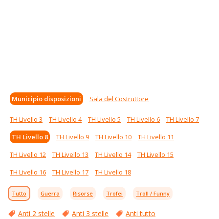
Municipio disposizioni
Sala del Costruttore
TH Livello 3
TH Livello 4
TH Livello 5
TH Livello 6
TH Livello 7
TH Livello 8
TH Livello 9
TH Livello 10
TH Livello 11
TH Livello 12
TH Livello 13
TH Livello 14
TH Livello 15
TH Livello 16
TH Livello 17
TH Livello 18
Tutto
Guerra
Risorse
Trofei
Troll / Funny
Anti 2 stelle
Anti 3 stelle
Anti tutto