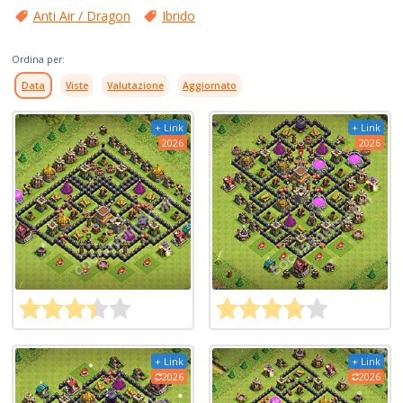
Anti Air / Dragon
Ibrido
Ordina per:
Data
Viste
Valutazione
Aggiornato
+ Link
+ Link
2026
2026
+ Link
+ Link
2026
2026