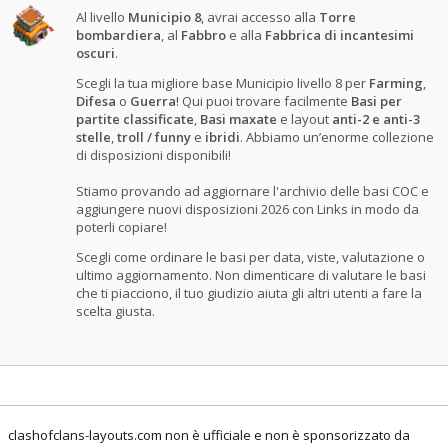
Al livello
Municipio 8
, avrai accesso alla
Torre
bombardiera
, al
Fabbro
e alla
Fabbrica di incantesimi
oscuri
.
Scegli la tua migliore base Municipio livello 8 per
Farming
,
Difesa
o
Guerra
! Qui puoi trovare facilmente
Basi per
partite classificate
,
Basi maxate
e layout
anti-2 e anti-3
stelle
,
troll / funny
e
ibridi
. Abbiamo un’enorme collezione
di disposizioni disponibili!
Stiamo provando ad aggiornare l'archivio delle basi COC e
aggiungere nuovi disposizioni 2026 con Links in modo da
poterli copiare!
Scegli come ordinare le basi per data, viste, valutazione o
ultimo aggiornamento. Non dimenticare di valutare le basi
che ti piacciono, il tuo giudizio aiuta gli altri utenti a fare la
scelta giusta.
clashofclans-layouts.com non è ufficiale e non è sponsorizzato da