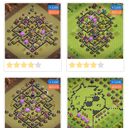
+ Link
+ Link
2026
2026
+ Link
+ Link
2026
2026