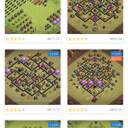
71.3K
80.8K
+ Link
+ Link
2026
76.7K
85.6K
+ Link
+ Link