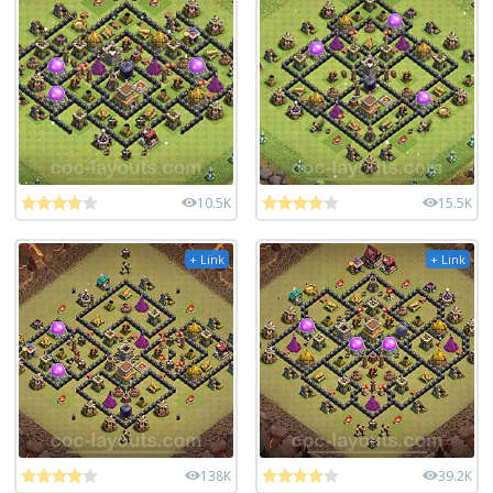
10.5K
15.5K
+ Link
+ Link
138K
39.2K