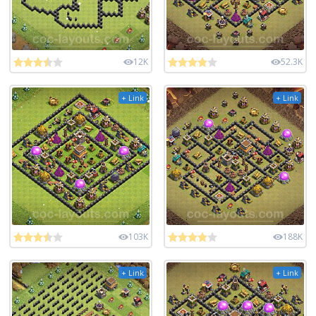
12K
52.3K
+ Link
+ Link
103K
188K
+ Link
+ Link