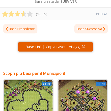
Base creata da:
SURVIVER
(
1035
)
83.4K
Base Precedente
Base Successiva
Base Link | Copia Layout Villaggi 😊
Scopri più basi per il Municipio 8
+ Link
+ Link