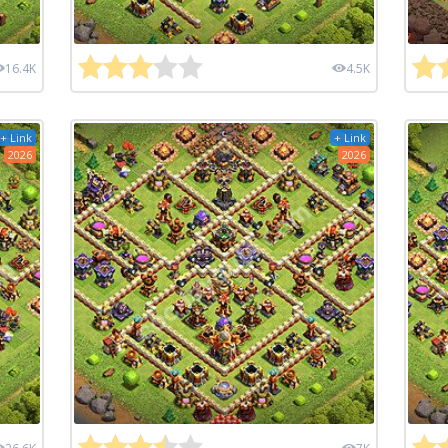
16.4K
4.5K
+ Link
+ Link
2026
2026