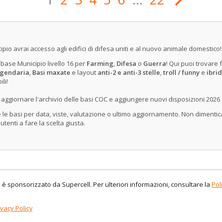
icipio avrai accesso agli edifici di difesa uniti e al nuovo animale domestico!
e base Municipio livello 16 per
Farming
,
Difesa
o
Guerra
! Qui puoi trovare
ggendaria
,
Basi maxate
e layout
anti-2 e anti-3 stelle
,
troll / funny
e
ibrid
li!
ggiornare l'archivio delle basi COC e aggiungere nuovi disposizioni 2026 c
le basi per data, viste, valutazione o ultimo aggiornamento. Non dimenticare
i utenti a fare la scelta giusta.
 è sponsorizzato da Supercell. Per ulteriori informazioni, consultare la
Pol
ivacy Policy