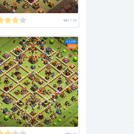
17.7K
+ Link
2026