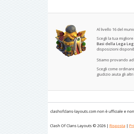
Al livello 16 del mun
Scegli la tua miglior
Basi della Lega Le
disposizioni disponibi
Stiamo provando ad a
Scegli come ordinare 
giudizio aiuta gli altr
clashofclans-layouts.com non è ufficiale e non
Clash Of Clans Layouts © 2026 |
Risposta
|
Pr