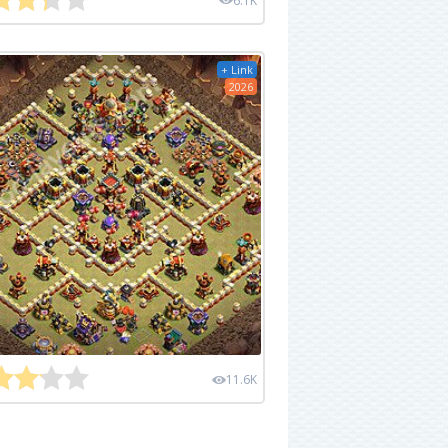
6.1K
+ Link
2026
11.6K