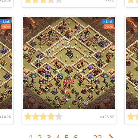
26.6K
7K
+ Link
+ Link
2026
2026
14.2K
28.6K
1
2
3
4
5
6
...
22