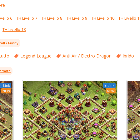
ore
vello 6
TH Livello 7
TH Livello 8
TH Livello 9
TH Livello 10
TH Livello 1
TH Livello 18
roll / Funny
tutto
Legend League
Anti Air / Electro Dragon
Ibrido
ornato
+ Link
+ Link
NEW
NEW