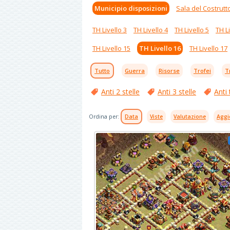
Municipio disposizioni
Sala del Costrutt
TH Livello 3
TH Livello 4
TH Livello 5
TH Li
TH Livello 15
TH Livello 16
TH Livello 17
Tutto
Guerra
Risorse
Trofei
T
Anti 2 stelle
Anti 3 stelle
Anti 
Ordina per:
Data
Viste
Valutazione
Aggi