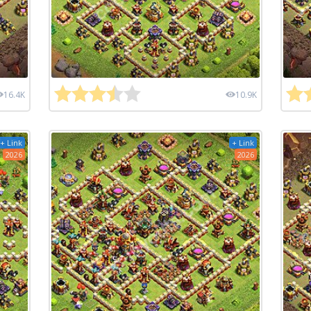
16.4K
10.9K
+ Link
+ Link
2026
2026