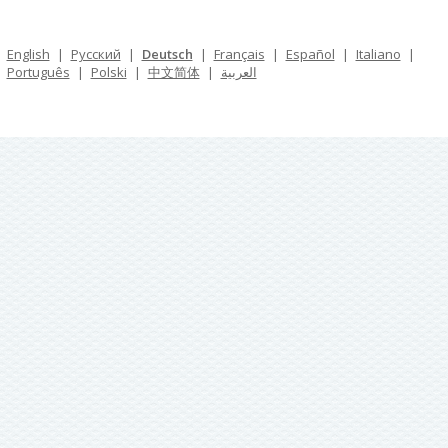
English
|
Русский
|
Deutsch
|
Français
|
Español
|
Italiano
|
Português
|
Polski
|
中文简体
|
العربية