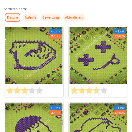
Sortieren nach:
Datum
Aufrufe
Bewertung
Aktualisiert
+ Link
+ Link
2026
2026
+ Link
+ Link
2026
2026