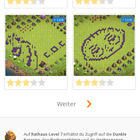
+ Link
+ Link
Weiter
Auf
Rathaus-Level 7
erhältst du Zugriff auf die
Dunkle
Kaserne
, den
Barbarenkönig
und die
Verborgenen