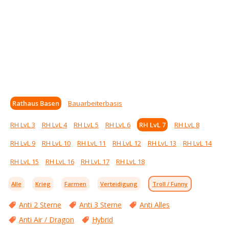
Rathaus Basen
Bauarbeiterbasis
RH LvL 3
RH LvL 4
RH LvL 5
RH LvL 6
RH LvL 7
RH LvL 8
RH LvL 9
RH LvL 10
RH LvL 11
RH LvL 12
RH LvL 13
RH LvL 14
RH LvL 15
RH LvL 16
RH LvL 17
RH LvL 18
Alle
Krieg
Farmen
Verteidigung
Troll / Funny
Anti 2 Sterne
Anti 3 Sterne
Anti Alles
Anti Air / Dragon
Hybrid