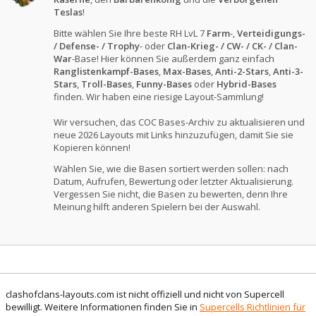
Teslas
!
Bitte wählen Sie Ihre beste RH LvL 7
Farm
-,
Verteidigungs-
/ Defense- / Trophy
- oder
Clan-Krieg- / CW- / CK- / Clan-
War
-Base! Hier können Sie außerdem ganz einfach
Ranglistenkampf-Bases
,
Max-Bases
,
Anti-2-Stars
,
Anti-3-
Stars
,
Troll-Bases
,
Funny-Bases
oder
Hybrid-Bases
finden. Wir haben eine riesige Layout-Sammlung!
Wir versuchen, das COC Bases-Archiv zu aktualisieren und
neue 2026 Layouts mit Links hinzuzufügen, damit Sie sie
Kopieren können!
Wählen Sie, wie die Basen sortiert werden sollen: nach
Datum, Aufrufen, Bewertung oder letzter Aktualisierung.
Vergessen Sie nicht, die Basen zu bewerten, denn Ihre
Meinung hilft anderen Spielern bei der Auswahl.
clashofclans-layouts.com ist nicht offiziell und nicht von Supercell
bewilligt. Weitere Informationen finden Sie in
Supercells Richtlinien für