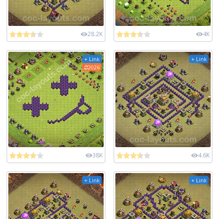
28.2K
4K
+ Link
+ Link
2026
38K
4.6K
+ Link
+ Link