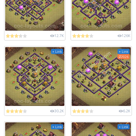
12.7K
126K
+ Link
+ Link
2026
30.2K
6.2K
+ Link
+ Link