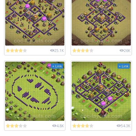
25.1K
26K
+ Link
+ Link
4.8K
54.3K