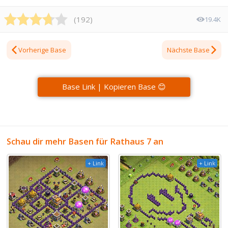
(
192
)
19.4K
Vorherige Base
Nächste Base
Base Link | Kopieren Base 😊
Schau dir mehr Basen für Rathaus 7 an
+ Link
+ Link