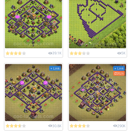
39.1K
5K
+ Link
+ Link
2026
30.8K
290K