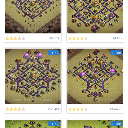
7.1K
14K
+ Link
+ Link
146K
44.2K
+ Link
+ Link