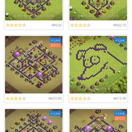
63K
86.7K
+ Link
+ Link
2026
29.6K
19.4K
+ Link
+ Link
2026