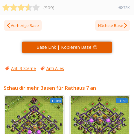
(
909
)
72K
Vorherige Base
Nächste Base
Base Link | Kopieren Base 😊
Anti 3 Sterne
Anti Alles
Schau dir mehr Basen für Rathaus 7 an
+ Link
+ Link