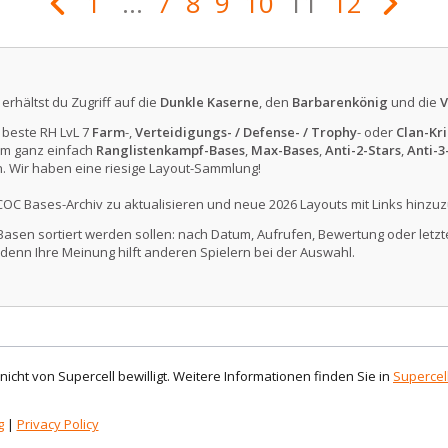
1
...
7
8
9
10
11
12
erhältst du Zugriff auf die
Dunkle Kaserne
, den
Barbarenkönig
und die
V
e beste RH LvL 7
Farm
-,
Verteidigungs- / Defense- / Trophy
- oder
Clan-Kri
m ganz einfach
Ranglistenkampf-Bases
,
Max-Bases
,
Anti-2-Stars
,
Anti-3
. Wir haben eine riesige Layout-Sammlung!
COC Bases-Archiv zu aktualisieren und neue 2026 Layouts mit Links hinzuz
Basen sortiert werden sollen: nach Datum, Aufrufen, Bewertung oder letzte
denn Ihre Meinung hilft anderen Spielern bei der Auswahl.
d nicht von Supercell bewilligt. Weitere Informationen finden Sie in
Supercell
g
|
Privacy Policy