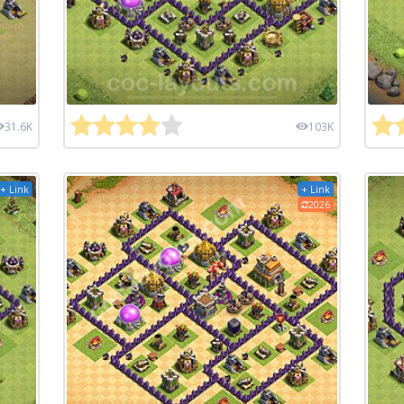
31.6K
103K
+ Link
+ Link
2026