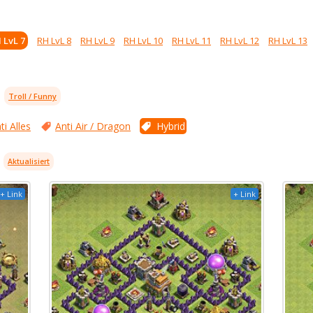
 LvL 7
RH LvL 8
RH LvL 9
RH LvL 10
RH LvL 11
RH LvL 12
RH LvL 13
Troll / Funny
ti Alles
Anti Air / Dragon
Hybrid
Aktualisiert
+ Link
+ Link