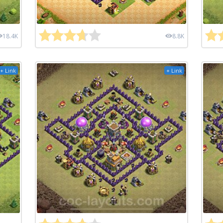
18.4K
8.8K
+ Link
+ Link