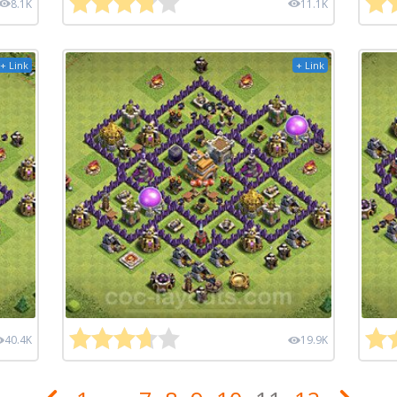
8.1K
11.1K
+ Link
+ Link
40.4K
19.9K