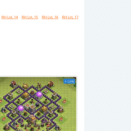
RH LvL 14
RH LvL 15
RH LvL 16
RH LvL 17
+ Link