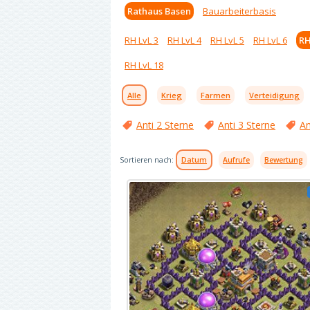
Rathaus Basen
Bauarbeiterbasis
RH LvL 3
RH LvL 4
RH LvL 5
RH LvL 6
RH
RH LvL 18
Alle
Krieg
Farmen
Verteidigung
Anti 2 Sterne
Anti 3 Sterne
An
Sortieren nach:
Datum
Aufrufe
Bewertung