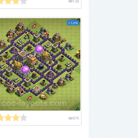
13K
+ Link
87K