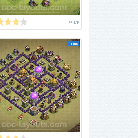
47K
+ Link