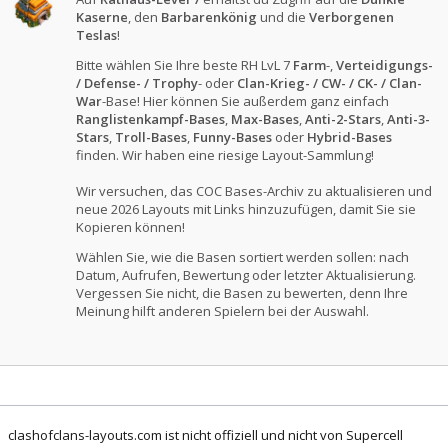
Kaserne
, den
Barbarenkönig
und die
Verborgenen
Teslas
!
Bitte wählen Sie Ihre beste RH LvL 7
Farm
-,
Verteidigungs-
/ Defense- / Trophy
- oder
Clan-Krieg- / CW- / CK- / Clan-
War
-Base! Hier können Sie außerdem ganz einfach
Ranglistenkampf-Bases
,
Max-Bases
,
Anti-2-Stars
,
Anti-3-
Stars
,
Troll-Bases
,
Funny-Bases
oder
Hybrid-Bases
finden. Wir haben eine riesige Layout-Sammlung!
Wir versuchen, das COC Bases-Archiv zu aktualisieren und
neue 2026 Layouts mit Links hinzuzufügen, damit Sie sie
Kopieren können!
Wählen Sie, wie die Basen sortiert werden sollen: nach
Datum, Aufrufen, Bewertung oder letzter Aktualisierung.
Vergessen Sie nicht, die Basen zu bewerten, denn Ihre
Meinung hilft anderen Spielern bei der Auswahl.
clashofclans-layouts.com ist nicht offiziell und nicht von Supercell