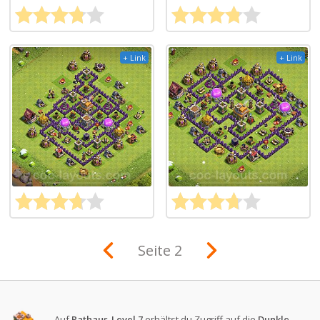
+ Link
+ Link
Seite 2
Auf
Rathaus-Level 7
erhältst du Zugriff auf die
Dunkle