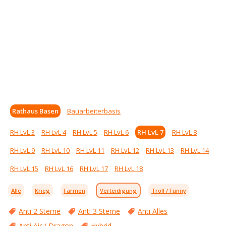
Rathaus Basen
Bauarbeiterbasis
RH LvL 3
RH LvL 4
RH LvL 5
RH LvL 6
RH LvL 7
RH LvL 8
RH LvL 9
RH LvL 10
RH LvL 11
RH LvL 12
RH LvL 13
RH LvL 14
RH LvL 15
RH LvL 16
RH LvL 17
RH LvL 18
Alle
Krieg
Farmen
Verteidigung
Troll / Funny
Anti 2 Sterne
Anti 3 Sterne
Anti Alles
Anti Air / Dragon
Hybrid