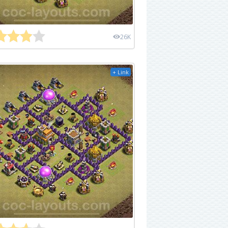
26K
+ Link