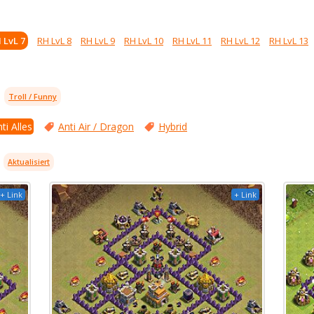
 LvL 7
RH LvL 8
RH LvL 9
RH LvL 10
RH LvL 11
RH LvL 12
RH LvL 13
Troll / Funny
ti Alles
Anti Air / Dragon
Hybrid
Aktualisiert
+ Link
+ Link