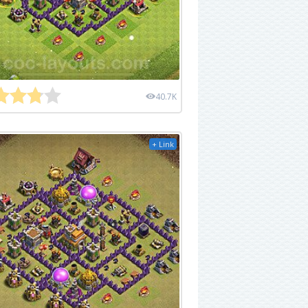
40.7K
+ Link