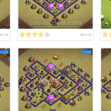
12.8K
23.9K
+ Link
+ Link