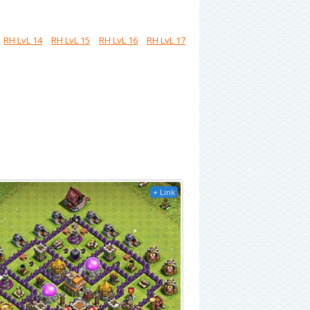
RH LvL 14
RH LvL 15
RH LvL 16
RH LvL 17
+ Link