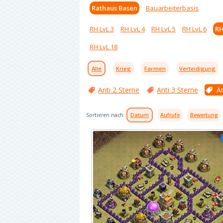
Rathaus Basen
Bauarbeiterbasis
RH LvL 3
RH LvL 4
RH LvL 5
RH LvL 6
RH
RH LvL 18
Alle
Krieg
Farmen
Verteidigung
Anti 2 Sterne
Anti 3 Sterne
An
Sortieren nach:
Datum
Aufrufe
Bewertung