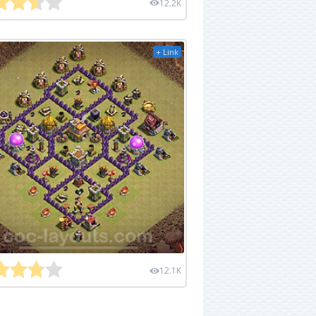
12.2K
+ Link
12.1K