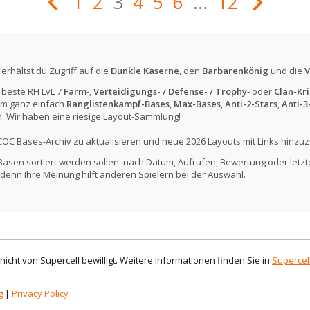
1
2
3
4
5
6
...
12
erhältst du Zugriff auf die
Dunkle Kaserne
, den
Barbarenkönig
und die
V
e beste RH LvL 7
Farm
-,
Verteidigungs- / Defense- / Trophy
- oder
Clan-Kri
m ganz einfach
Ranglistenkampf-Bases
,
Max-Bases
,
Anti-2-Stars
,
Anti-3
. Wir haben eine riesige Layout-Sammlung!
COC Bases-Archiv zu aktualisieren und neue 2026 Layouts mit Links hinzuz
Basen sortiert werden sollen: nach Datum, Aufrufen, Bewertung oder letzte
denn Ihre Meinung hilft anderen Spielern bei der Auswahl.
d nicht von Supercell bewilligt. Weitere Informationen finden Sie in
Supercell
g
|
Privacy Policy