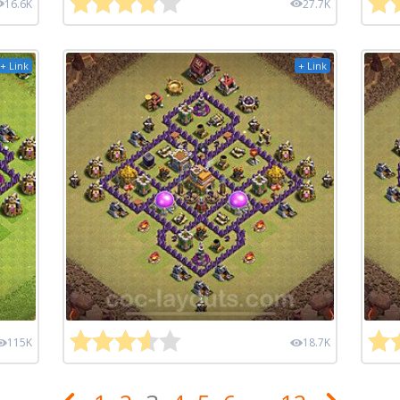
16.6K
27.7K
+ Link
+ Link
115K
18.7K