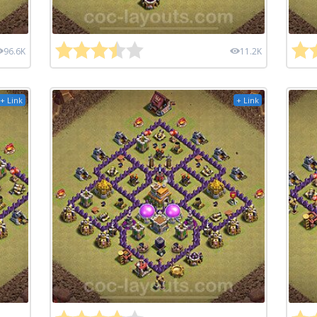
96.6K
11.2K
+ Link
+ Link