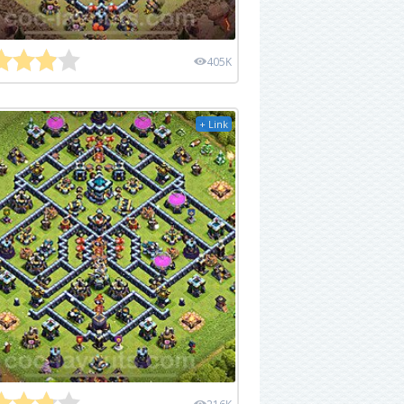
405K
+ Link