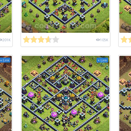
201K
105K
+ Link
+ Link