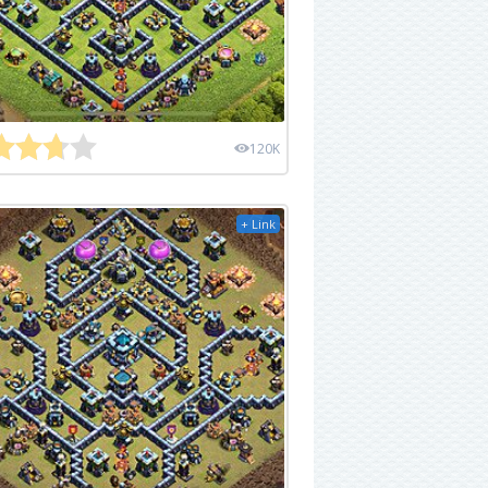
120K
+ Link