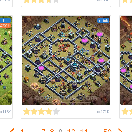
56.8K
155K
+ Link
+ Link
2026
116K
171K
1
...
7
8
9
10
11
...
50