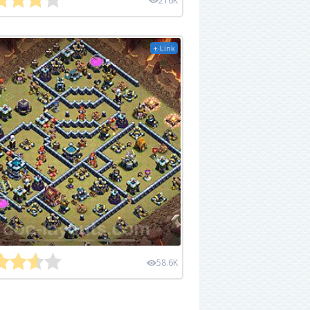
216K
+ Link
58.6K