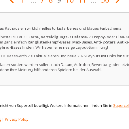
das Rathaus ein wirklich helles türkisfarbenes und blaues Farbschema.
e beste RH LvL 13
Farm
-,
Verteidigungs- / Defense- / Trophy
- oder
Clan-Kr
m ganz einfach
Ranglistenkampf-Bases
,
Max-Bases
,
Anti-2-Stars
,
Anti-3
ybrid-Bases
finden. Wir haben eine riesige Layout-Sammlung!
COC Bases-Archiv zu aktualisieren und neue 2026 Layouts mit Links hinzuz
Basen sortiert werden sollen: nach Datum, Aufrufen, Bewertung oder letzte
denn Ihre Meinung hilft anderen Spielern bei der Auswahl.
d nicht von Supercell bewilligt. Weitere Informationen finden Sie in
Supercell
g
|
Privacy Policy