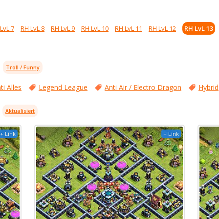
LvL 7
RH LvL 8
RH LvL 9
RH LvL 10
RH LvL 11
RH LvL 12
RH LvL 13
Troll / Funny
ti Alles
Legend League
Anti Air / Electro Dragon
Hybrid
Aktualisiert
+ Link
+ Link