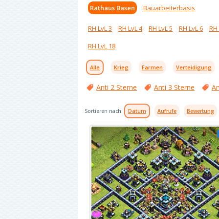
Rathaus Basen
Bauarbeiterbasis
RH LvL 3
RH LvL 4
RH LvL 5
RH LvL 6
RH 
RH LvL 18
Alle
Krieg
Farmen
Verteidigung
Anti 2 Sterne
Anti 3 Sterne
An
Sortieren nach:
Datum
Aufrufe
Bewertung