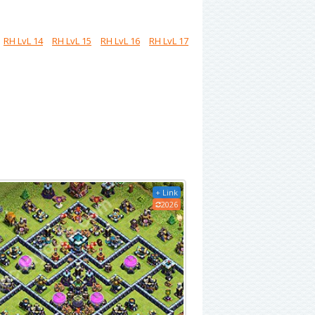
RH LvL 14
RH LvL 15
RH LvL 16
RH LvL 17
+ Link
2026