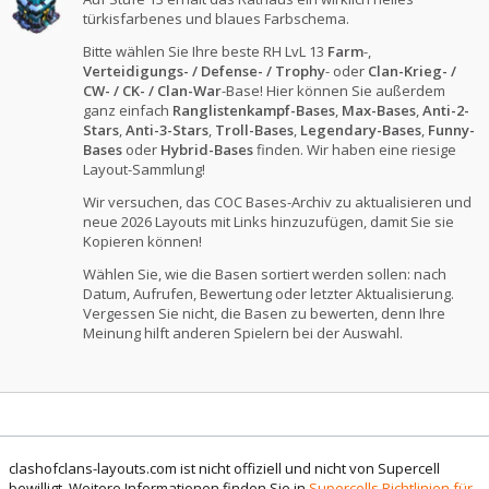
türkisfarbenes und blaues Farbschema.
Bitte wählen Sie Ihre beste RH LvL 13
Farm
-,
Verteidigungs- / Defense- / Trophy
- oder
Clan-Krieg- /
CW- / CK- / Clan-War
-Base! Hier können Sie außerdem
ganz einfach
Ranglistenkampf-Bases
,
Max-Bases
,
Anti-2-
Stars
,
Anti-3-Stars
,
Troll-Bases
,
Legendary-Bases
,
Funny-
Bases
oder
Hybrid-Bases
finden. Wir haben eine riesige
Layout-Sammlung!
Wir versuchen, das COC Bases-Archiv zu aktualisieren und
neue 2026 Layouts mit Links hinzuzufügen, damit Sie sie
Kopieren können!
Wählen Sie, wie die Basen sortiert werden sollen: nach
Datum, Aufrufen, Bewertung oder letzter Aktualisierung.
Vergessen Sie nicht, die Basen zu bewerten, denn Ihre
Meinung hilft anderen Spielern bei der Auswahl.
clashofclans-layouts.com ist nicht offiziell und nicht von Supercell
bewilligt. Weitere Informationen finden Sie in
Supercells Richtlinien für