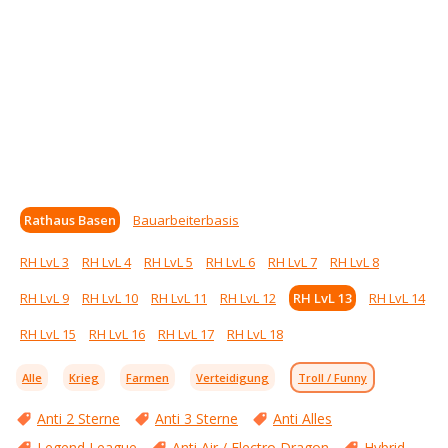
Rathaus Basen
Bauarbeiterbasis
RH LvL 3
RH LvL 4
RH LvL 5
RH LvL 6
RH LvL 7
RH LvL 8
RH LvL 9
RH LvL 10
RH LvL 11
RH LvL 12
RH LvL 13
RH LvL 14
RH LvL 15
RH LvL 16
RH LvL 17
RH LvL 18
Alle
Krieg
Farmen
Verteidigung
Troll / Funny
Anti 2 Sterne
Anti 3 Sterne
Anti Alles
Legend League
Anti Air / Electro Dragon
Hybrid