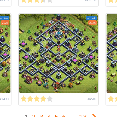
43.5K
36.3K
+ Link
+ Link
2026
2026
34.1K
50K
1
2
3
4
5
6
...
13