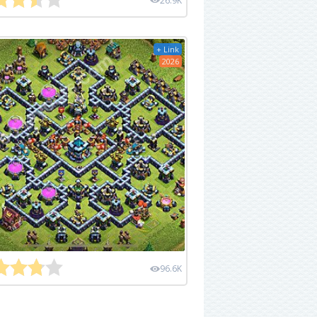
26.9K
+ Link
2026
96.6K