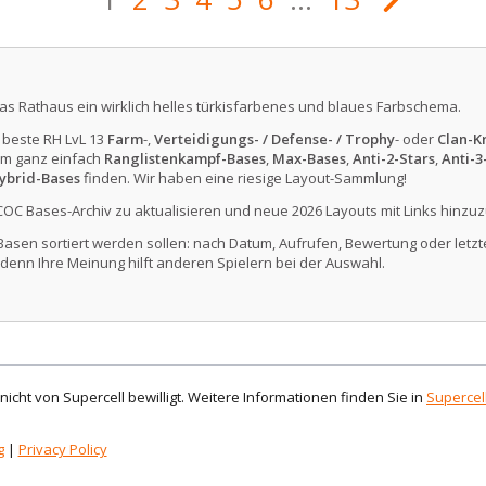
das Rathaus ein wirklich helles türkisfarbenes und blaues Farbschema.
e beste RH LvL 13
Farm
-,
Verteidigungs- / Defense- / Trophy
- oder
Clan-Kr
m ganz einfach
Ranglistenkampf-Bases
,
Max-Bases
,
Anti-2-Stars
,
Anti-3
ybrid-Bases
finden. Wir haben eine riesige Layout-Sammlung!
COC Bases-Archiv zu aktualisieren und neue 2026 Layouts mit Links hinzuz
Basen sortiert werden sollen: nach Datum, Aufrufen, Bewertung oder letzte
denn Ihre Meinung hilft anderen Spielern bei der Auswahl.
d nicht von Supercell bewilligt. Weitere Informationen finden Sie in
Supercell
g
|
Privacy Policy