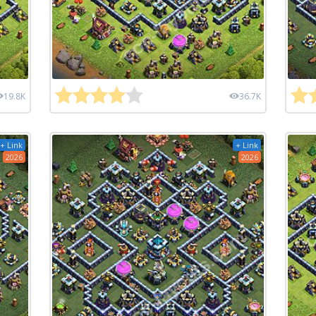
19.8K
36.7K
+ Link
+ Link
2026
2026