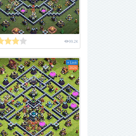
99.2K
+ Link
2026