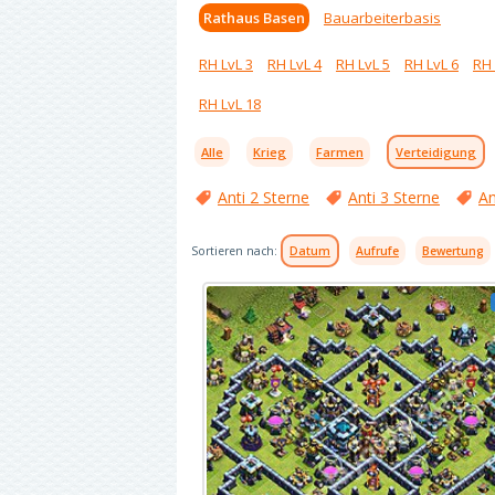
Rathaus Basen
Bauarbeiterbasis
RH LvL 3
RH LvL 4
RH LvL 5
RH LvL 6
RH 
RH LvL 18
Alle
Krieg
Farmen
Verteidigung
Anti 2 Sterne
Anti 3 Sterne
An
Sortieren nach:
Datum
Aufrufe
Bewertung