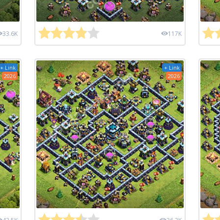
33.6K
117K
+ Link
+ Link
2026
2026