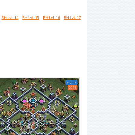
RH LvL 14
RH LvL 15
RH LvL 16
RH LvL 17
+ Link
2026