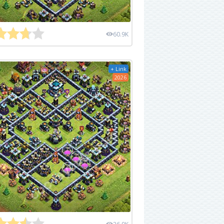
60.9K
+ Link
2026