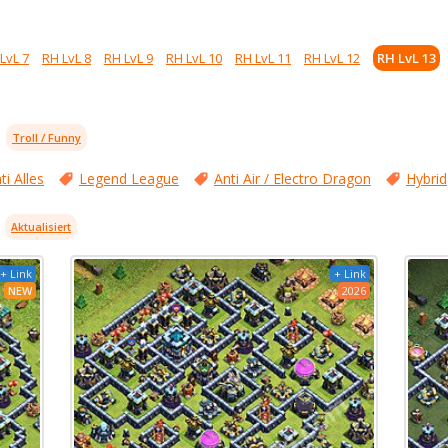
LvL 7
RH LvL 8
RH LvL 9
RH LvL 10
RH LvL 11
RH LvL 12
RH LvL 13
Troll / Funny
ti Alles
Legend League
Anti Air / Electro Dragon
Hybrid
Aktualisiert
+ Link
+ Link
NEW
2026