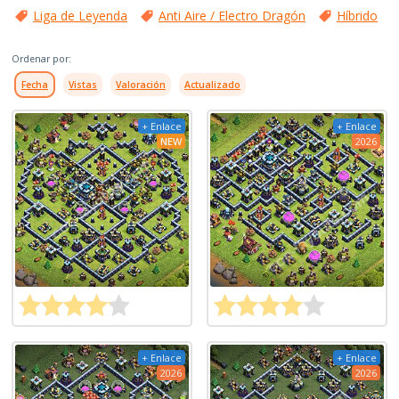
Liga de Leyenda
Anti Aire / Electro Dragón
Híbrido
Ordenar por:
Fecha
Vistas
Valoración
Actualizado
+ Enlace
+ Enlace
NEW
2026
+ Enlace
+ Enlace
2026
2026