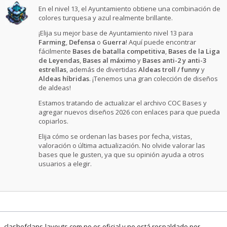
En el nivel 13, el Ayuntamiento obtiene una combinación de
colores turquesa y azul realmente brillante.
¡Elija su mejor base de Ayuntamiento nivel 13 para
Farming
,
Defensa
o
Guerra
! Aquí puede encontrar
fácilmente
Bases de batalla competitiva
,
Bases de la Liga
de Leyendas
,
Bases al máximo
y
Bases anti-2 y anti-3
estrellas
, además de divertidas
Aldeas troll / funny
y
Aldeas híbridas
. ¡Tenemos una gran colección de diseños
de aldeas!
Estamos tratando de actualizar el archivo COC Bases y
agregar nuevos diseños 2026 con enlaces para que pueda
copiarlos.
Elija cómo se ordenan las bases por fecha, vistas,
valoración o última actualización. No olvide valorar las
bases que le gusten, ya que su opinión ayuda a otros
usuarios a elegir.
clashofclans-layouts.com no es oficial y no está respaldado por