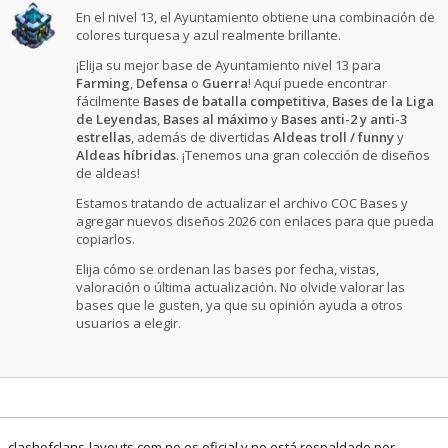
En el nivel 13, el Ayuntamiento obtiene una combinación de
colores turquesa y azul realmente brillante.
¡Elija su mejor base de Ayuntamiento nivel 13 para
Farming
,
Defensa
o
Guerra
! Aquí puede encontrar
fácilmente
Bases de batalla competitiva
,
Bases de la Liga
de Leyendas
,
Bases al máximo
y
Bases anti-2 y anti-3
estrellas
, además de divertidas
Aldeas troll / funny
y
Aldeas híbridas
. ¡Tenemos una gran colección de diseños
de aldeas!
Estamos tratando de actualizar el archivo COC Bases y
agregar nuevos diseños 2026 con enlaces para que pueda
copiarlos.
Elija cómo se ordenan las bases por fecha, vistas,
valoración o última actualización. No olvide valorar las
bases que le gusten, ya que su opinión ayuda a otros
usuarios a elegir.
clashofclans-layouts.com no es oficial y no está respaldado por