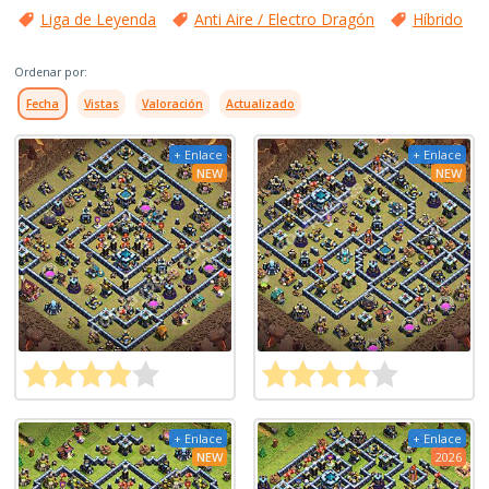
Liga de Leyenda
Anti Aire / Electro Dragón
Híbrido
Ordenar por:
Fecha
Vistas
Valoración
Actualizado
+ Enlace
+ Enlace
NEW
NEW
+ Enlace
+ Enlace
NEW
2026