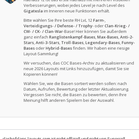
Verbesserungen, wobei jedes Level je nach Level des
Gigatesla
im Inneren neue Funktionen erhält.
Bitte wählen Sie Ihre beste RH LvL 12
Farm
-,
Verteidigungs- / Defense- / Trophy
- oder
Clan-Krieg- /
CW- / CK- / Clan-War
-Base! Hier können Sie außerdem
ganz einfach
Ranglistenkampf-Bases
,
Max-Bases
,
Anti-2-
Stars
,
Anti-3-Stars
,
Troll-Bases
,
Legendary-Bases
,
Funny-
Bases
oder
Hybrid-Bases
finden. Wir haben eine riesige
Layout-Sammlung!
Wir versuchen, das COC Bases-Archiv zu aktualisieren und
neue 2026 Layouts mit Links hinzuzufügen, damit Sie sie
Kopieren können!
Wählen Sie, wie die Basen sortiert werden sollen: nach
Datum, Aufrufen, Bewertung oder letzter Aktualisierung.
Vergessen Sie nicht, die Basen zu bewerten, denn Ihre
Meinung hilft anderen Spielern bei der Auswahl.
clashofclans-layouts.com ist nicht offiziell und nicht von Supercell