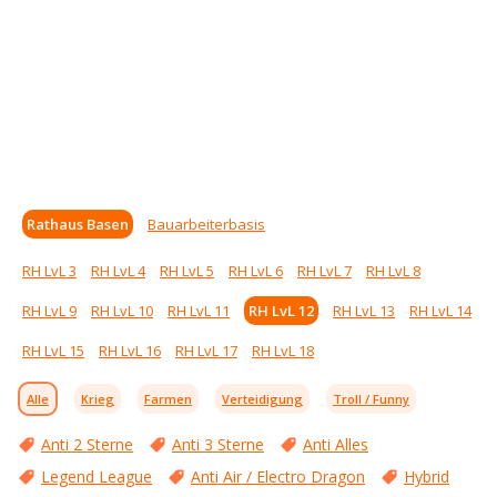
Rathaus Basen
Bauarbeiterbasis
RH LvL 3
RH LvL 4
RH LvL 5
RH LvL 6
RH LvL 7
RH LvL 8
RH LvL 9
RH LvL 10
RH LvL 11
RH LvL 12
RH LvL 13
RH LvL 14
RH LvL 15
RH LvL 16
RH LvL 17
RH LvL 18
Alle
Krieg
Farmen
Verteidigung
Troll / Funny
Anti 2 Sterne
Anti 3 Sterne
Anti Alles
Legend League
Anti Air / Electro Dragon
Hybrid