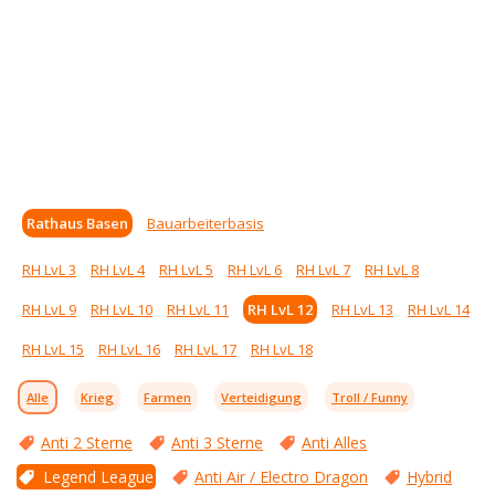
Rathaus Basen
Bauarbeiterbasis
RH LvL 3
RH LvL 4
RH LvL 5
RH LvL 6
RH LvL 7
RH LvL 8
RH LvL 9
RH LvL 10
RH LvL 11
RH LvL 12
RH LvL 13
RH LvL 14
RH LvL 15
RH LvL 16
RH LvL 17
RH LvL 18
Alle
Krieg
Farmen
Verteidigung
Troll / Funny
Anti 2 Sterne
Anti 3 Sterne
Anti Alles
Legend League
Anti Air / Electro Dragon
Hybrid