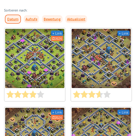
Sortieren nach:
Datum
Aufrufe
Bewertung
Aktualisiert
+ Link
+ Link
2026
+ Link
+ Link
2026