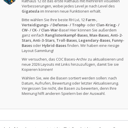
Rathaus 12 ist das erste Rathaus mit mehreren visuellen
Verbesserungen, wobei jedes Level je nach Level des
Gigatesla
im Inneren neue Funktionen erhält.
Bitte wählen Sie Ihre beste RH LvL 12
Farm
-,
Verteidigungs- / Defense- / Trophy
- oder
Clan-Krieg- /
CW- / CK- / Clan-War
-Base! Hier können Sie außerdem
ganz einfach
Ranglistenkampf-Bases
,
Max-Bases
,
Anti-2-
Stars
,
Anti-3-Stars
,
Troll-Bases
,
Legendary-Bases
,
Funny-
Bases
oder
Hybrid-Bases
finden. Wir haben eine riesige
Layout-Sammlung!
Wir versuchen, das COC Bases-Archiv zu aktualisieren und
neue 2026 Layouts mit Links hinzuzufügen, damit Sie sie
Kopieren können!
Wählen Sie, wie die Basen sortiert werden sollen: nach
Datum, Aufrufen, Bewertung oder letzter Aktualisierung.
Vergessen Sie nicht, die Basen zu bewerten, denn Ihre
Meinung hilft anderen Spielern bei der Auswahl.