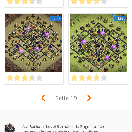
+ Link
+ Link
Seite 19
Auf
Rathaus-Level 9
erhältst du Zugriff auf die
Bogenschützen-Königin
und die
X-Bögen
!