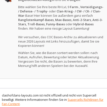
Bitte wählen Sie Ihre beste RH LvL 9
Farm
-,
Verteidigungs-
/ Defense- / Trophy
- oder
Clan-Krieg- / CW- / CK- / Clan-
War
-Base! Hier können Sie außerdem ganz einfach
Ranglistenkampf-Bases
,
Max-Bases
,
Anti-2-Stars
,
Anti-3-
Stars
,
Troll-Bases
,
Funny-Bases
oder
Hybrid-Bases
finden. Wir haben eine riesige Layout-Sammlung!
Wir versuchen, das COC Bases-Archiv zu aktualisieren und
neue 2026 Layouts mit Links hinzuzufügen, damit Sie sie
Kopieren können!
Wählen Sie, wie die Basen sortiert werden sollen: nach
Datum, Aufrufen, Bewertung oder letzter Aktualisierung.
Vergessen Sie nicht, die Basen zu bewerten, denn Ihre
Meinung hilft anderen Spielern bei der Auswahl.
clashofclans-layouts.com ist nicht offiziell und nicht von Supercell
bewilligt. Weitere Informationen finden Sie in
Supercells Richtlinien für
Fan-Content
.