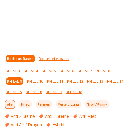
Rathaus Basen
Bauarbeiterbasis
RH LvL 3
RH LvL 4
RH LvL 5
RH LvL 6
RH LvL 7
RH LvL 8
RH LvL 9
RH LvL 10
RH LvL 11
RH LvL 12
RH LvL 13
RH LvL 14
RH LvL 15
RH LvL 16
RH LvL 17
RH LvL 18
Alle
Krieg
Farmen
Verteidigung
Troll / Funny
Anti 2 Sterne
Anti 3 Sterne
Anti Alles
Anti Air / Dragon
Hybrid