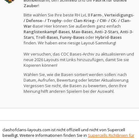
Bombenturm
, den
Schmied
und die
Fabrik für dunkle
Zauber
!
Bitte wählen Sie Ihre beste RH LvL 8
Farm
-,
Verteidigungs-
/ Defense- / Trophy
- oder
Clan-Krieg- / CW- / CK- / Clan-
War
-Base! Hier können Sie außerdem ganz einfach
Ranglistenkampf-Bases
,
Max-Bases
,
Anti-2-Stars
,
Anti-3-
Stars
,
Troll-Bases
,
Funny-Bases
oder
Hybrid-Bases
finden. Wir haben eine riesige Layout-Sammlung!
Wir versuchen, das COC Bases-Archiv zu aktualisieren und
neue 2026 Layouts mit Links hinzuzufügen, damit Sie sie
Kopieren können!
Wählen Sie, wie die Basen sortiert werden sollen: nach
Datum, Aufrufen, Bewertung oder letzter Aktualisierung.
Vergessen Sie nicht, die Basen zu bewerten, denn Ihre
Meinung hilft anderen Spielern bei der Auswahl.
clashofclans-layouts.com ist nicht offiziell und nicht von Supercell
bewilligt. Weitere Informationen finden Sie in
Supercells Richtlinien für