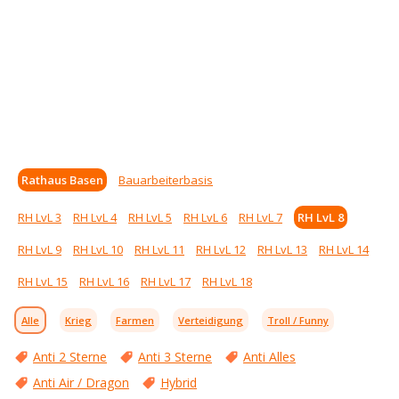
Rathaus Basen
Bauarbeiterbasis
RH LvL 3
RH LvL 4
RH LvL 5
RH LvL 6
RH LvL 7
RH LvL 8
RH LvL 9
RH LvL 10
RH LvL 11
RH LvL 12
RH LvL 13
RH LvL 14
RH LvL 15
RH LvL 16
RH LvL 17
RH LvL 18
Alle
Krieg
Farmen
Verteidigung
Troll / Funny
Anti 2 Sterne
Anti 3 Sterne
Anti Alles
Anti Air / Dragon
Hybrid