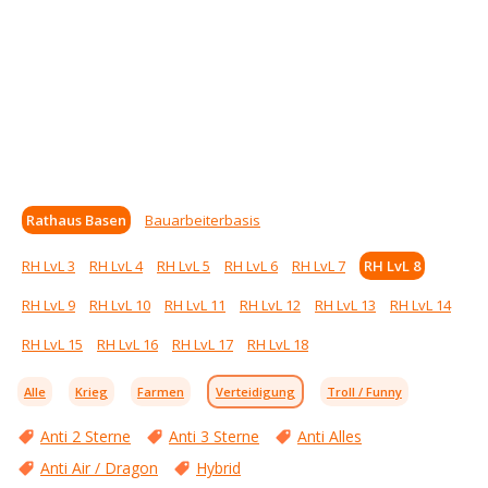
Rathaus Basen
Bauarbeiterbasis
RH LvL 3
RH LvL 4
RH LvL 5
RH LvL 6
RH LvL 7
RH LvL 8
RH LvL 9
RH LvL 10
RH LvL 11
RH LvL 12
RH LvL 13
RH LvL 14
RH LvL 15
RH LvL 16
RH LvL 17
RH LvL 18
Alle
Krieg
Farmen
Verteidigung
Troll / Funny
Anti 2 Sterne
Anti 3 Sterne
Anti Alles
Anti Air / Dragon
Hybrid