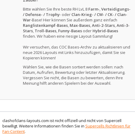
Zauber
!
Bitte wählen Sie Ihre beste RH LvL 8
Farm
-,
Verteidigungs-
/ Defense- / Trophy
- oder
Clan-Krieg- / CW- / CK- / Clan-
War
-Base! Hier können Sie außerdem ganz einfach
Ranglistenkampf-Bases
,
Max-Bases
,
Anti-2-Stars
,
Anti-3-
Stars
,
Troll-Bases
,
Funny-Bases
oder
Hybrid-Bases
finden. Wir haben eine riesige Layout-Sammlung!
Wir versuchen, das COC Bases-Archiv zu aktualisieren und
neue 2026 Layouts mit Links hinzuzufügen, damit Sie sie
Kopieren können!
Wählen Sie, wie die Basen sortiert werden sollen: nach
Datum, Aufrufen, Bewertung oder letzter Aktualisierung.
Vergessen Sie nicht, die Basen zu bewerten, denn Ihre
Meinung hilft anderen Spielern bei der Auswahl.
clashofclans-layouts.com ist nicht offiziell und nicht von Supercell
bewilligt. Weitere Informationen finden Sie in
Supercells Richtlinien für
Fan-Content
.