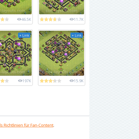
46.5K
11.7K
+ Link
+ Link
197K
15.9K
s Richtlinien für Fan-Content
.