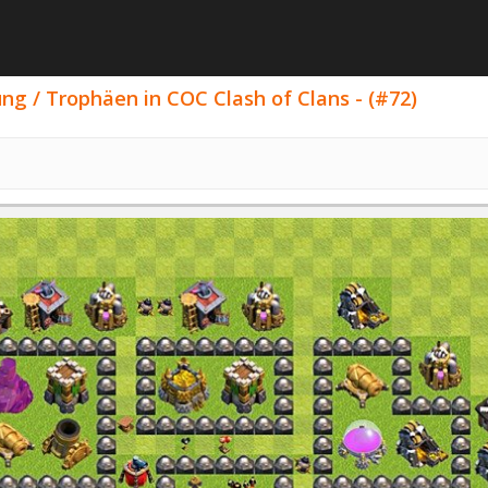
ng / Trophäen in COC Clash of Clans - (#72)