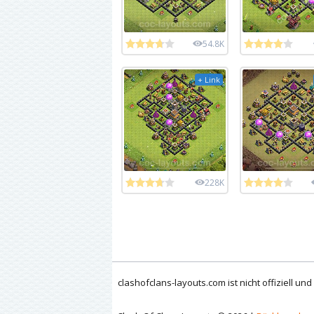
54.8K
+ Link
228K
clashofclans-layouts.com ist nicht offiziell un