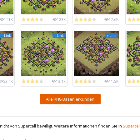
141K
123K
17.6K
+ Link
+ Link
+ Link
53.4K
13.1K
11.5K
Alle RH8-Basen erkunden
d nicht von Supercell bewilligt. Weitere Informationen finden Sie in
Supercell