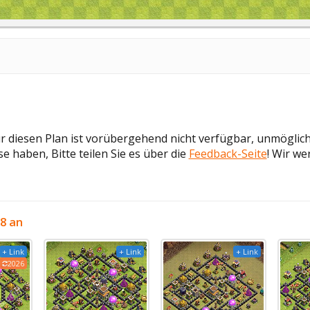
ür diesen Plan ist vorübergehend nicht verfügbar, unmöglic
e haben, Bitte teilen Sie es über die
Feedback-Seite
! Wir we
8 an
+ Link
+ Link
+ Link
2026