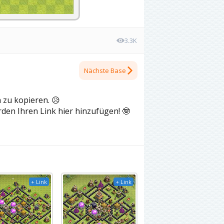
3.3K
Nächste Base
h zu kopieren.
😥
rden Ihren Link hier hinzufügen!
🤓
+ Link
+ Link