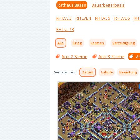
Rathaus Basen
Bauarbeiterbasis
RH LvL 3
RH LvL 4
RH LvL 5
RH LvL 6
RH 
RH LvL 18
Alle
Krieg
Farmen
Verteidigung
Anti 2 Sterne
Anti 3 Sterne
An
Sortieren nach:
Datum
Aufrufe
Bewertung