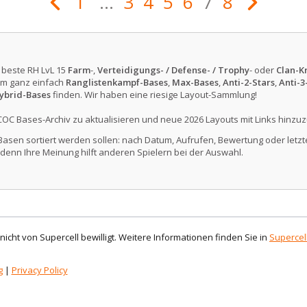
1
...
3
4
5
6
7
8
e beste RH LvL 15
Farm
-,
Verteidigungs- / Defense- / Trophy
- oder
Clan-Kr
m ganz einfach
Ranglistenkampf-Bases
,
Max-Bases
,
Anti-2-Stars
,
Anti-3
ybrid-Bases
finden. Wir haben eine riesige Layout-Sammlung!
COC Bases-Archiv zu aktualisieren und neue 2026 Layouts mit Links hinzuz
Basen sortiert werden sollen: nach Datum, Aufrufen, Bewertung oder letzte
denn Ihre Meinung hilft anderen Spielern bei der Auswahl.
d nicht von Supercell bewilligt. Weitere Informationen finden Sie in
Supercell
g
|
Privacy Policy