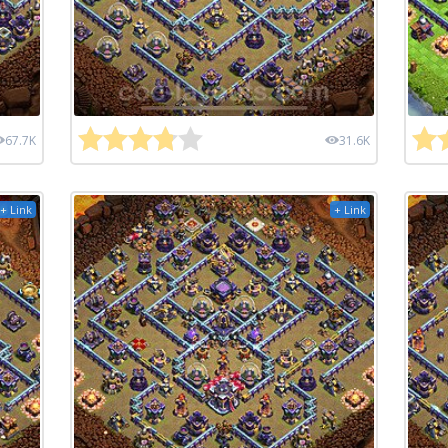
67.7K
31.6K
+ Link
+ Link