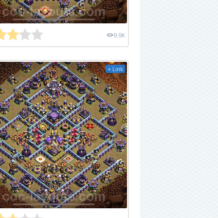
9.9K
+ Link