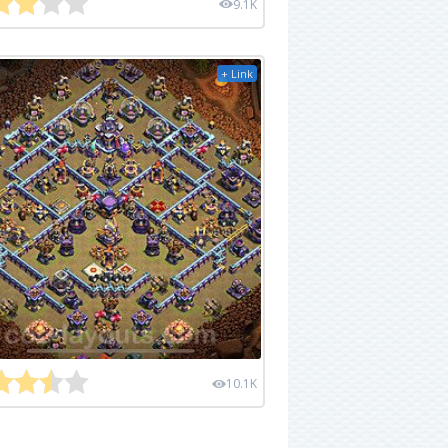
9.1K
+ Link
10.1K