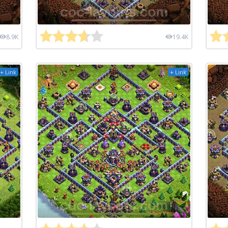
8.9K
19.4K
+ Link
+ Link