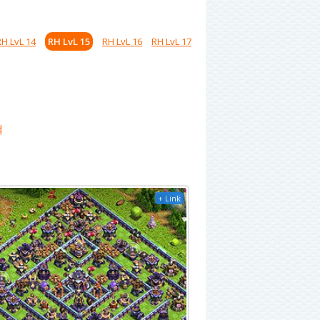
RH LvL 14
RH LvL 15
RH LvL 16
RH LvL 17
d
+ Link