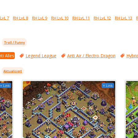
LvL 7
RH LvL 8
RH LvL 9
RH LvL 10
RH LvL 11
RH LvL 12
RH LvL 13
Troll / Funny
ti Alles
Legend League
Anti Air / Electro Dragon
Hybri
Aktualisiert
+ Link
+ Link