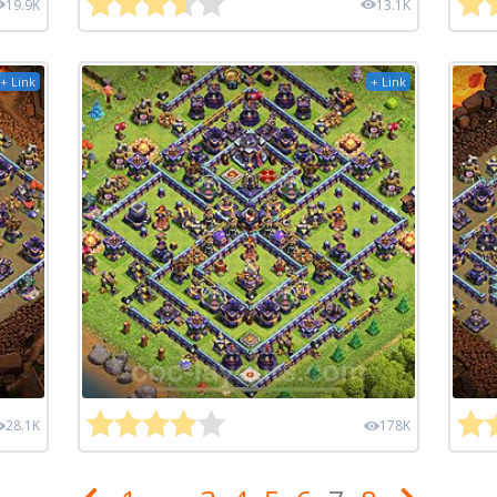
19.9K
13.1K
+ Link
+ Link
28.1K
178K