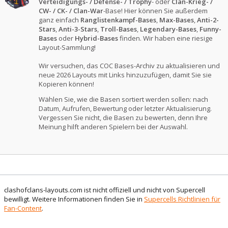
Verteidigungs- / Defense- / Trophy
- oder
Clan-Krieg- /
CW- / CK- / Clan-War
-Base! Hier können Sie außerdem
ganz einfach
Ranglistenkampf-Bases
,
Max-Bases
,
Anti-2-
Stars
,
Anti-3-Stars
,
Troll-Bases
,
Legendary-Bases
,
Funny-
Bases
oder
Hybrid-Bases
finden. Wir haben eine riesige
Layout-Sammlung!
Wir versuchen, das COC Bases-Archiv zu aktualisieren und
neue 2026 Layouts mit Links hinzuzufügen, damit Sie sie
Kopieren können!
Wählen Sie, wie die Basen sortiert werden sollen: nach
Datum, Aufrufen, Bewertung oder letzter Aktualisierung.
Vergessen Sie nicht, die Basen zu bewerten, denn Ihre
Meinung hilft anderen Spielern bei der Auswahl.
clashofclans-layouts.com ist nicht offiziell und nicht von Supercell
bewilligt. Weitere Informationen finden Sie in
Supercells Richtlinien für
Fan-Content
.