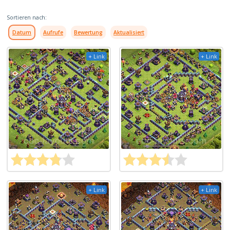
Sortieren nach:
Datum
Aufrufe
Bewertung
Aktualisiert
+ Link
+ Link
+ Link
+ Link