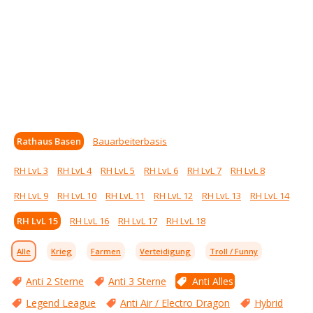
Rathaus Basen
Bauarbeiterbasis
RH LvL 3
RH LvL 4
RH LvL 5
RH LvL 6
RH LvL 7
RH LvL 8
RH LvL 9
RH LvL 10
RH LvL 11
RH LvL 12
RH LvL 13
RH LvL 14
RH LvL 15
RH LvL 16
RH LvL 17
RH LvL 18
Alle
Krieg
Farmen
Verteidigung
Troll / Funny
Anti 2 Sterne
Anti 3 Sterne
Anti Alles
Legend League
Anti Air / Electro Dragon
Hybrid