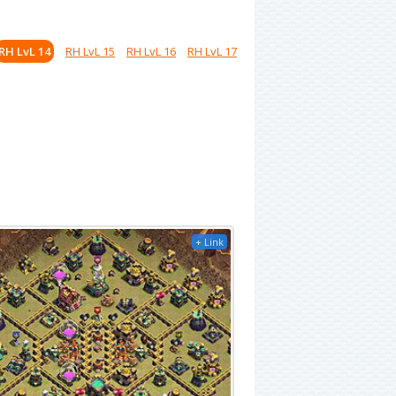
RH LvL 14
RH LvL 15
RH LvL 16
RH LvL 17
+ Link