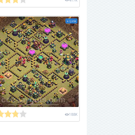
417K
+ Link
188K