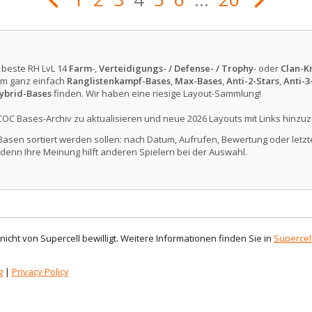
e beste RH LvL 14
Farm
-,
Verteidigungs- / Defense- / Trophy
- oder
Clan-Kr
m ganz einfach
Ranglistenkampf-Bases
,
Max-Bases
,
Anti-2-Stars
,
Anti-3
ybrid-Bases
finden. Wir haben eine riesige Layout-Sammlung!
COC Bases-Archiv zu aktualisieren und neue 2026 Layouts mit Links hinzuz
Basen sortiert werden sollen: nach Datum, Aufrufen, Bewertung oder letzte
denn Ihre Meinung hilft anderen Spielern bei der Auswahl.
d nicht von Supercell bewilligt. Weitere Informationen finden Sie in
Supercell
g
|
Privacy Policy