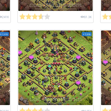
241K
81.3K
+ Link
+ Link