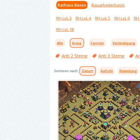
Rathaus Basen
Bauarbeiterbasis
RH LvL 3
RH LvL 4
RH LvL 5
RH LvL 6
RH 
RH LvL 18
Alle
Krieg
Farmen
Verteidigung
Anti 2 Sterne
Anti 3 Sterne
An
Sortieren nach:
Datum
Aufrufe
Bewertung