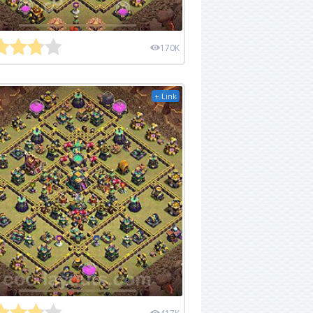
170K
+ Link