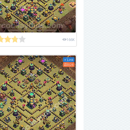
166K
+ Link
2026