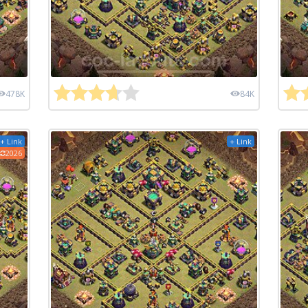
478K
84K
+ Link
+ Link
2026