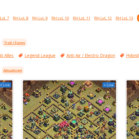
LvL 7
RH LvL 8
RH LvL 9
RH LvL 10
RH LvL 11
RH LvL 12
RH LvL 13
Troll / Funny
ti Alles
Legend League
Anti Air / Electro Dragon
Hybrid
Aktualisiert
+ Link
+ Link