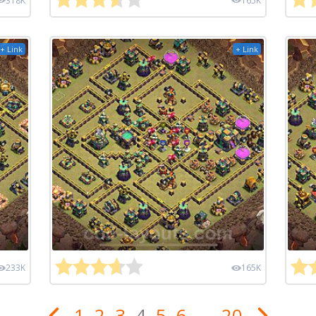
318K
165K
+ Link
+ Link
233K
165K
1
2
3
4
5
6
...
20