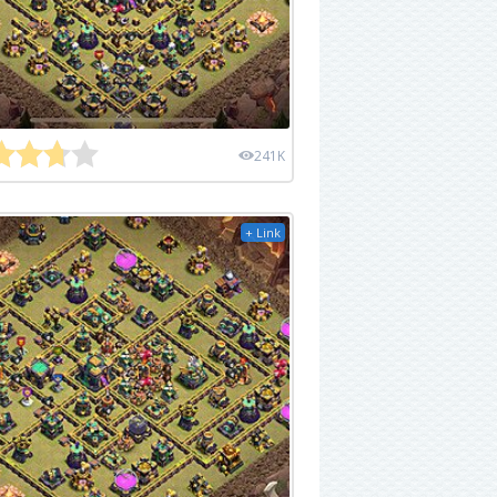
241K
+ Link