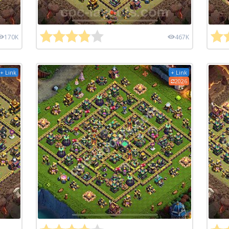
170K
467K
+ Link
+ Link
2026