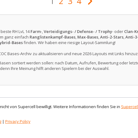
1
2
3
4
e beste RH LvL 14
Farm
-,
Verteidigungs- / Defense- / Trophy
- oder
Clan-Kr
m ganz einfach
Ranglistenkampf-Bases
,
Max-Bases
,
Anti-2-Stars
,
Anti-3
ybrid-Bases
finden. Wir haben eine riesige Layout-Sammlung!
COC Bases-Archiv zu aktualisieren und neue 2026 Layouts mit Links hinzuz
Basen sortiert werden sollen: nach Datum, Aufrufen, Bewertung oder letzte
denn Ihre Meinung hilft anderen Spielern bei der Auswahl.
d nicht von Supercell bewilligt. Weitere Informationen finden Sie in
Supercell
g
|
Privacy Policy