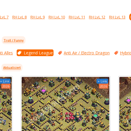
LvL 7
RH LvL 8
RH LvL 9
RH LvL 10
RH LvL 11
RH LvL 12
RH LvL 13
Troll / Funny
ti Alles
Legend League
Anti Air / Electro Dragon
Hybri
Aktualisiert
+ Link
+ Link
2026
2026