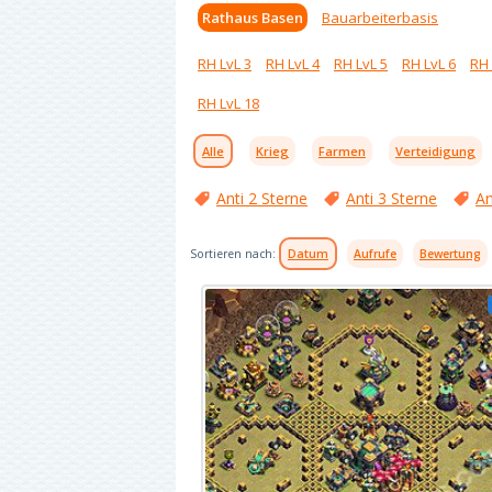
Rathaus Basen
Bauarbeiterbasis
RH LvL 3
RH LvL 4
RH LvL 5
RH LvL 6
RH 
RH LvL 18
Alle
Krieg
Farmen
Verteidigung
Anti 2 Sterne
Anti 3 Sterne
An
Sortieren nach:
Datum
Aufrufe
Bewertung