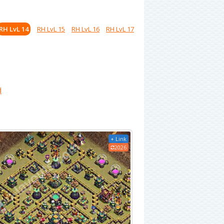
RH LvL 14
RH LvL 15
RH LvL 16
RH LvL 17
d
+ Link
2026