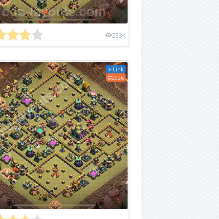
233K
+ Link
2026