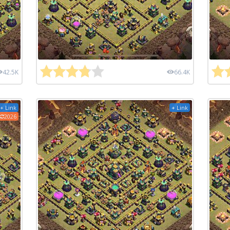
42.5K
66.4K
+ Link
+ Link
2026