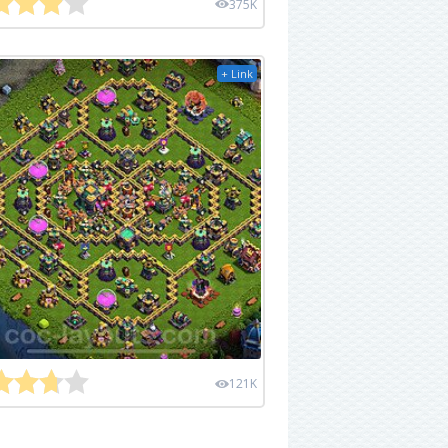
375K
+ Link
121K