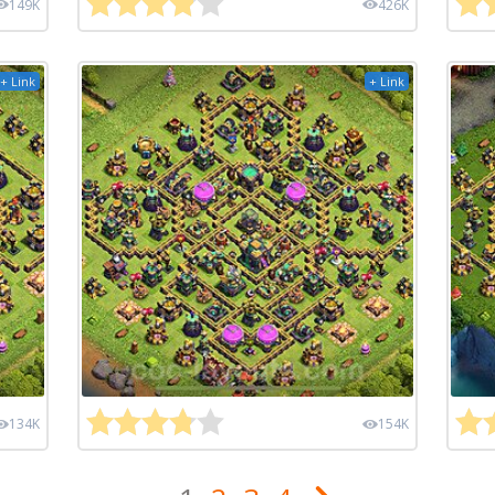
149K
426K
+ Link
+ Link
134K
154K