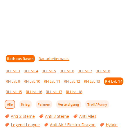
Rathaus Basen
Bauarbeiterbasis
RH LvL 3
RH LvL 4
RH LvL 5
RH LvL 6
RH LvL 7
RH LvL 8
RH LvL 9
RH LvL 10
RH LvL 11
RH LvL 12
RH LvL 13
RH LvL 14
RH LvL 15
RH LvL 16
RH LvL 17
RH LvL 18
Alle
Krieg
Farmen
Verteidigung
Troll / Funny
Anti 2 Sterne
Anti 3 Sterne
Anti Alles
Legend League
Anti Air / Electro Dragon
Hybrid