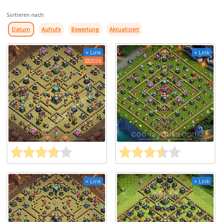
Sortieren nach:
Datum
Aufrufe
Bewertung
Aktualisiert
+ Link
+ Link
2026
+ Link
+ Link