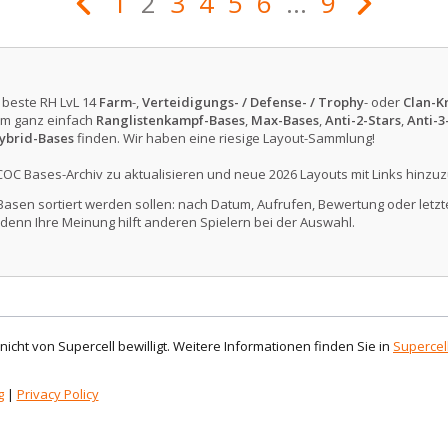
1
2
3
4
5
6
...
9
e beste RH LvL 14
Farm
-,
Verteidigungs- / Defense- / Trophy
- oder
Clan-Kr
m ganz einfach
Ranglistenkampf-Bases
,
Max-Bases
,
Anti-2-Stars
,
Anti-3
ybrid-Bases
finden. Wir haben eine riesige Layout-Sammlung!
COC Bases-Archiv zu aktualisieren und neue 2026 Layouts mit Links hinzuz
Basen sortiert werden sollen: nach Datum, Aufrufen, Bewertung oder letzte
denn Ihre Meinung hilft anderen Spielern bei der Auswahl.
d nicht von Supercell bewilligt. Weitere Informationen finden Sie in
Supercell
g
|
Privacy Policy