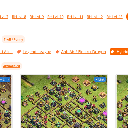
LvL 7
RH LvL 8
RH LvL 9
RH LvL 10
RH LvL 11
RH LvL 12
RH LvL 13
Troll / Funny
ti Alles
Legend League
Anti Air / Electro Dragon
Hybri
Aktualisiert
+ Link
+ Link