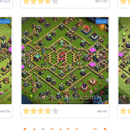
182K
116K
+ Link
+ Link
69K
44K