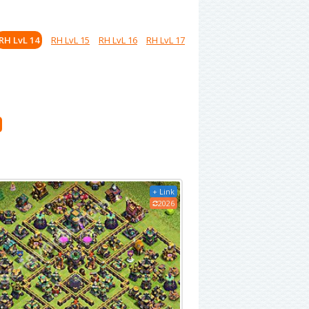
RH LvL 14
RH LvL 15
RH LvL 16
RH LvL 17
d
+ Link
2026