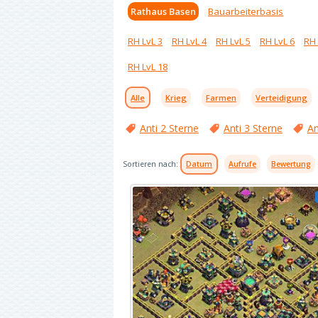
Rathaus Basen
Bauarbeiterbasis
RH LvL 3
RH LvL 4
RH LvL 5
RH LvL 6
RH 
RH LvL 18
Alle
Krieg
Farmen
Verteidigung
Anti 2 Sterne
Anti 3 Sterne
An
Sortieren nach:
Datum
Aufrufe
Bewertung