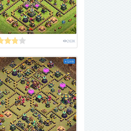
263K
+ Link