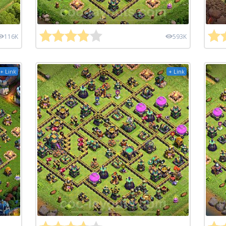
116K
593K
+ Link
+ Link