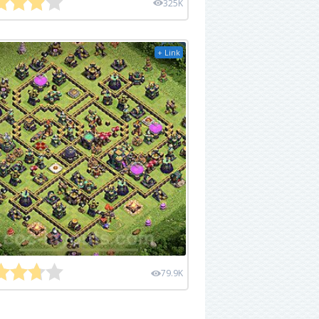
325K
+ Link
79.9K