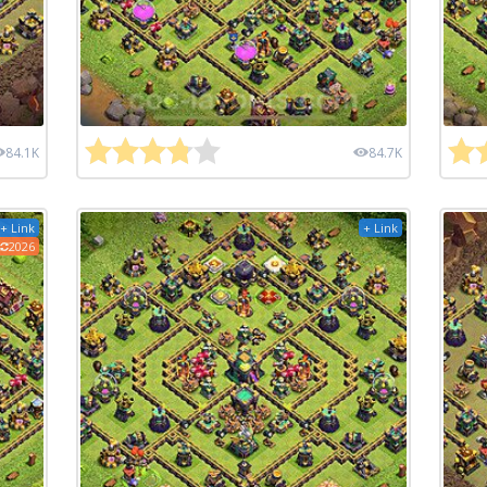
84.1K
84.7K
+ Link
+ Link
2026