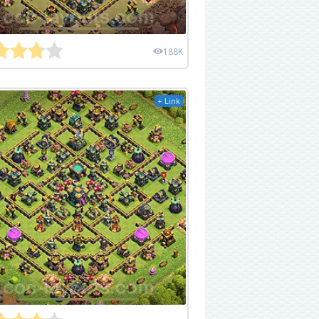
188K
+ Link