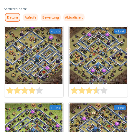
Sortieren nach:
Datum
Aufrufe
Bewertung
Aktualisiert
+ Link
+ Link
+ Link
+ Link