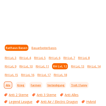
Rathaus Basen
Bauarbeiterbasis
RH LvL 3
RH LvL 4
RH LvL 5
RH LvL 6
RH LvL 7
RH LvL 8
RH LvL 9
RH LvL 10
RH LvL 11
RH LvL 12
RH LvL 13
RH LvL 14
RH LvL 15
RH LvL 16
RH LvL 17
RH LvL 18
Alle
Krieg
Farmen
Verteidigung
Troll / Funny
Anti 2 Sterne
Anti 3 Sterne
Anti Alles
Legend League
Anti Air / Electro Dragon
Hybrid