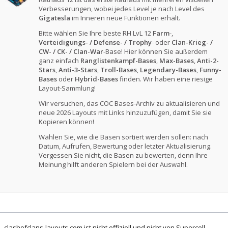
Verbesserungen, wobei jedes Level je nach Level des
Gigatesla
im Inneren neue Funktionen erhält.
Bitte wählen Sie Ihre beste RH LvL 12
Farm
-,
Verteidigungs- / Defense- / Trophy
- oder
Clan-Krieg- /
CW- / CK- / Clan-War
-Base! Hier können Sie außerdem
ganz einfach
Ranglistenkampf-Bases
,
Max-Bases
,
Anti-2-
Stars
,
Anti-3-Stars
,
Troll-Bases
,
Legendary-Bases
,
Funny-
Bases
oder
Hybrid-Bases
finden. Wir haben eine riesige
Layout-Sammlung!
Wir versuchen, das COC Bases-Archiv zu aktualisieren und
neue 2026 Layouts mit Links hinzuzufügen, damit Sie sie
Kopieren können!
Wählen Sie, wie die Basen sortiert werden sollen: nach
Datum, Aufrufen, Bewertung oder letzter Aktualisierung.
Vergessen Sie nicht, die Basen zu bewerten, denn Ihre
Meinung hilft anderen Spielern bei der Auswahl.
clashofclans-layouts.com ist nicht offiziell und nicht von Supercell