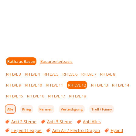
Rathaus Basen
Bauarbeiterbasis
RH LvL 3
RH LvL 4
RH LvL 5
RH LvL 6
RH LvL 7
RH LvL 8
RH LvL 9
RH LvL 10
RH LvL 11
RH LvL 12
RH LvL 13
RH LvL 14
RH LvL 15
RH LvL 16
RH LvL 17
RH LvL 18
Alle
Krieg
Farmen
Verteidigung
Troll / Funny
Anti 2 Sterne
Anti 3 Sterne
Anti Alles
Legend League
Anti Air / Electro Dragon
Hybrid