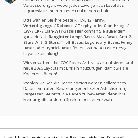
Verbesserungen, wobei jedes Level je nach Level des
Gigatesla
im Inneren neue Funktionen erhält.
Bitte wählen Sie Ihre beste RH LvL 12
Farm
-,
Verteidigungs- / Defense- / Trophy
- oder
Clan-Krieg- /
CW- / CK- / Clan-War
-Base! Hier können Sie außerdem
ganz einfach
Ranglistenkampf-Bases
,
Max-Bases
,
Anti-2-
Stars
,
Anti-3-Stars
,
Troll-Bases
,
Legendary-Bases
,
Funny-
Bases
oder
Hybrid-Bases
finden. Wir haben eine riesige
Layout-Sammlung!
Wir versuchen, das COC Bases-Archiv zu aktualisieren und
neue 2026 Layouts mit Links hinzuzufügen, damit Sie sie
Kopieren können!
Wählen Sie, wie die Basen sortiert werden sollen: nach
Datum, Aufrufen, Bewertung oder letzter Aktualisierung.
Vergessen Sie nicht, die Basen zu bewerten, denn Ihre
Meinung hilft anderen Spielern bei der Auswahl.
clashofclans-layouts.com ist nicht offiziell und nicht von Supercell