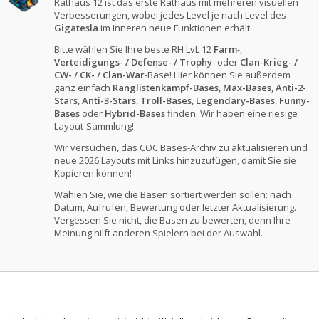
Rathaus 12 ist das erste Rathaus mit mehreren visuellen
Verbesserungen, wobei jedes Level je nach Level des
Gigatesla
im Inneren neue Funktionen erhält.
Bitte wählen Sie Ihre beste RH LvL 12
Farm
-,
Verteidigungs- / Defense- / Trophy
- oder
Clan-Krieg- /
CW- / CK- / Clan-War
-Base! Hier können Sie außerdem
ganz einfach
Ranglistenkampf-Bases
,
Max-Bases
,
Anti-2-
Stars
,
Anti-3-Stars
,
Troll-Bases
,
Legendary-Bases
,
Funny-
Bases
oder
Hybrid-Bases
finden. Wir haben eine riesige
Layout-Sammlung!
Wir versuchen, das COC Bases-Archiv zu aktualisieren und
neue 2026 Layouts mit Links hinzuzufügen, damit Sie sie
Kopieren können!
Wählen Sie, wie die Basen sortiert werden sollen: nach
Datum, Aufrufen, Bewertung oder letzter Aktualisierung.
Vergessen Sie nicht, die Basen zu bewerten, denn Ihre
Meinung hilft anderen Spielern bei der Auswahl.