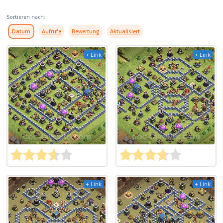
Sortieren nach:
Datum
Aufrufe
Bewertung
Aktualisiert
+ Link
+ Link
+ Link
+ Link