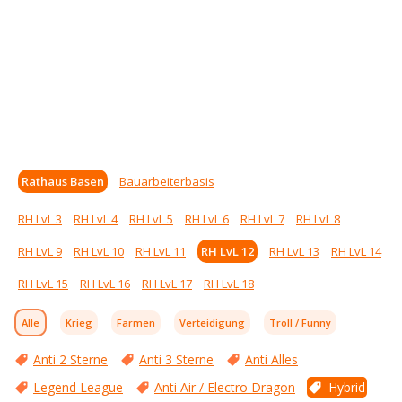
Rathaus Basen
Bauarbeiterbasis
RH LvL 3
RH LvL 4
RH LvL 5
RH LvL 6
RH LvL 7
RH LvL 8
RH LvL 9
RH LvL 10
RH LvL 11
RH LvL 12
RH LvL 13
RH LvL 14
RH LvL 15
RH LvL 16
RH LvL 17
RH LvL 18
Alle
Krieg
Farmen
Verteidigung
Troll / Funny
Anti 2 Sterne
Anti 3 Sterne
Anti Alles
Legend League
Anti Air / Electro Dragon
Hybrid