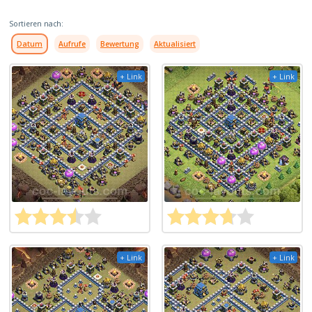
Sortieren nach:
Datum
Aufrufe
Bewertung
Aktualisiert
+ Link
+ Link
+ Link
+ Link