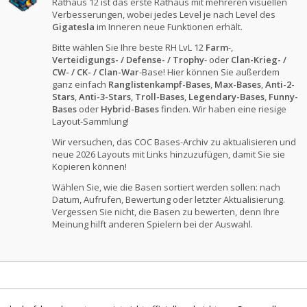
Rathaus 12 ist das erste Rathaus mit mehreren visuellen
Verbesserungen, wobei jedes Level je nach Level des
Gigatesla
im Inneren neue Funktionen erhält.
Bitte wählen Sie Ihre beste RH LvL 12
Farm
-,
Verteidigungs- / Defense- / Trophy
- oder
Clan-Krieg- /
CW- / CK- / Clan-War
-Base! Hier können Sie außerdem
ganz einfach
Ranglistenkampf-Bases
,
Max-Bases
,
Anti-2-
Stars
,
Anti-3-Stars
,
Troll-Bases
,
Legendary-Bases
,
Funny-
Bases
oder
Hybrid-Bases
finden. Wir haben eine riesige
Layout-Sammlung!
Wir versuchen, das COC Bases-Archiv zu aktualisieren und
neue 2026 Layouts mit Links hinzuzufügen, damit Sie sie
Kopieren können!
Wählen Sie, wie die Basen sortiert werden sollen: nach
Datum, Aufrufen, Bewertung oder letzter Aktualisierung.
Vergessen Sie nicht, die Basen zu bewerten, denn Ihre
Meinung hilft anderen Spielern bei der Auswahl.