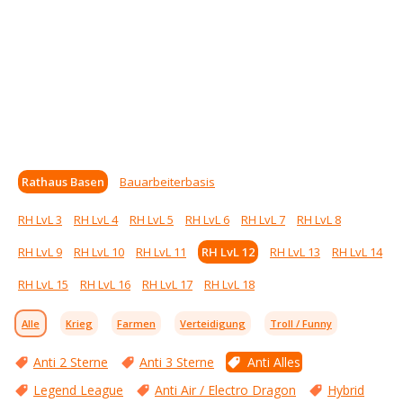
Rathaus Basen
Bauarbeiterbasis
RH LvL 3
RH LvL 4
RH LvL 5
RH LvL 6
RH LvL 7
RH LvL 8
RH LvL 9
RH LvL 10
RH LvL 11
RH LvL 12
RH LvL 13
RH LvL 14
RH LvL 15
RH LvL 16
RH LvL 17
RH LvL 18
Alle
Krieg
Farmen
Verteidigung
Troll / Funny
Anti 2 Sterne
Anti 3 Sterne
Anti Alles
Legend League
Anti Air / Electro Dragon
Hybrid