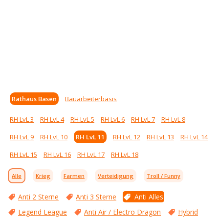
Rathaus Basen
Bauarbeiterbasis
RH LvL 3
RH LvL 4
RH LvL 5
RH LvL 6
RH LvL 7
RH LvL 8
RH LvL 9
RH LvL 10
RH LvL 11
RH LvL 12
RH LvL 13
RH LvL 14
RH LvL 15
RH LvL 16
RH LvL 17
RH LvL 18
Alle
Krieg
Farmen
Verteidigung
Troll / Funny
Anti 2 Sterne
Anti 3 Sterne
Anti Alles
Legend League
Anti Air / Electro Dragon
Hybrid