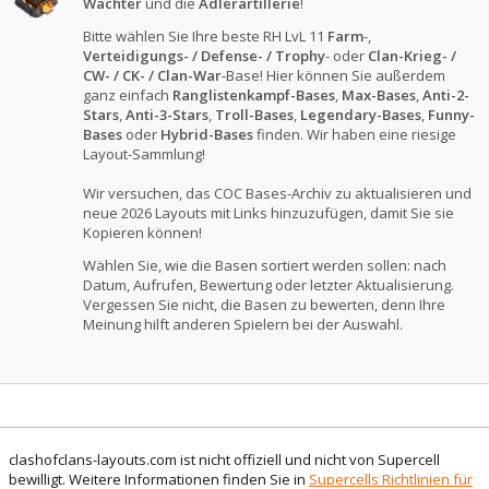
Wächter
und die
Adlerartillerie
!
Bitte wählen Sie Ihre beste RH LvL 11
Farm
-,
Verteidigungs- / Defense- / Trophy
- oder
Clan-Krieg- /
CW- / CK- / Clan-War
-Base! Hier können Sie außerdem
ganz einfach
Ranglistenkampf-Bases
,
Max-Bases
,
Anti-2-
Stars
,
Anti-3-Stars
,
Troll-Bases
,
Legendary-Bases
,
Funny-
Bases
oder
Hybrid-Bases
finden. Wir haben eine riesige
Layout-Sammlung!
Wir versuchen, das COC Bases-Archiv zu aktualisieren und
neue 2026 Layouts mit Links hinzuzufügen, damit Sie sie
Kopieren können!
Wählen Sie, wie die Basen sortiert werden sollen: nach
Datum, Aufrufen, Bewertung oder letzter Aktualisierung.
Vergessen Sie nicht, die Basen zu bewerten, denn Ihre
Meinung hilft anderen Spielern bei der Auswahl.
clashofclans-layouts.com ist nicht offiziell und nicht von Supercell
bewilligt. Weitere Informationen finden Sie in
Supercells Richtlinien für