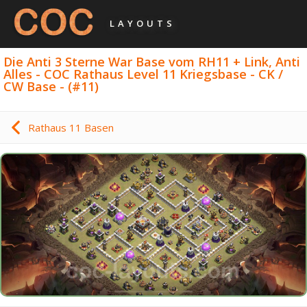
LAYOUTS
Die Anti 3 Sterne War Base vom RH11 + Link, Anti
Alles - COC Rathaus Level 11 Kriegsbase - CK /
CW Base - (#11)
Rathaus 11 Basen