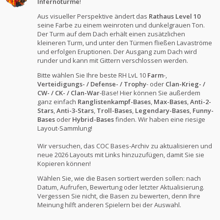
Infernotürme
!
Aus visueller Perspektive ändert das
Rathaus Level 10
seine Farbe zu einem weinroten und dunkelgrauen Ton.
Der Turm auf dem Dach erhält einen zusätzlichen
kleineren Turm, und unter den Türmen fließen Lavaströme
und erfolgen Eruptionen. Der Ausgang zum Dach wird
runder und kann mit Gittern verschlossen werden.
Bitte wählen Sie Ihre beste RH LvL 10
Farm
-,
Verteidigungs- / Defense- / Trophy
- oder
Clan-Krieg- /
CW- / CK- / Clan-War
-Base! Hier können Sie außerdem
ganz einfach
Ranglistenkampf-Bases
,
Max-Bases
,
Anti-2-
Stars
,
Anti-3-Stars
,
Troll-Bases
,
Legendary-Bases
,
Funny-
Bases
oder
Hybrid-Bases
finden. Wir haben eine riesige
Layout-Sammlung!
Wir versuchen, das COC Bases-Archiv zu aktualisieren und
neue 2026 Layouts mit Links hinzuzufügen, damit Sie sie
Kopieren können!
Wählen Sie, wie die Basen sortiert werden sollen: nach
Datum, Aufrufen, Bewertung oder letzter Aktualisierung.
Vergessen Sie nicht, die Basen zu bewerten, denn Ihre
Meinung hilft anderen Spielern bei der Auswahl.