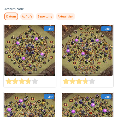
Sortieren nach:
Datum
Aufrufe
Bewertung
Aktualisiert
+ Link
+ Link
+ Link
+ Link