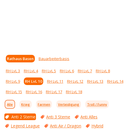
Rathaus Basen
Bauarbeiterbasis
RH LvL 3
RH LvL 4
RH LvL 5
RH LvL 6
RH LvL 7
RH LvL 8
RH LvL 9
RH LvL 10
RH LvL 11
RH LvL 12
RH LvL 13
RH LvL 14
RH LvL 15
RH LvL 16
RH LvL 17
RH LvL 18
Alle
Krieg
Farmen
Verteidigung
Troll / Funny
Anti 2 Sterne
Anti 3 Sterne
Anti Alles
Legend League
Anti Air / Dragon
Hybrid