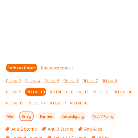
Rathaus Basen
Bauarbeiterbasis
RH LvL 3
RH LvL 4
RH LvL 5
RH LvL 6
RH LvL 7
RH LvL 8
RH LvL 9
RH LvL 10
RH LvL 11
RH LvL 12
RH LvL 13
RH LvL 14
RH LvL 15
RH LvL 16
RH LvL 17
RH LvL 18
Alle
Krieg
Farmen
Verteidigung
Troll / Funny
Anti 2 Sterne
Anti 3 Sterne
Anti Alles
Legend League
Anti Air / Dragon
Hybrid