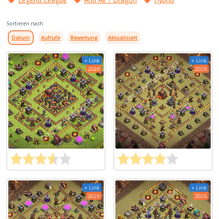
Sortieren nach:
Datum
Aufrufe
Bewertung
Aktualisiert
+ Link
+ Link
2026
2026
+ Link
+ Link
2026
2026