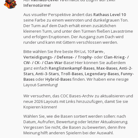
Infernotürme
!
Aus visueller Perspektive ändert das
Rathaus Level 10
seine Farbe zu einem weinroten und dunkelgrauen Ton.
Der Turm auf dem Dach erhält einen zusätzlichen
kleineren Turm, und unter den Türmen fließen Lavaströme
und erfolgen Eruptionen. Der Ausgang zum Dach wird
runder und kann mit Gittern verschlossen werden.
Bitte wählen Sie Ihre beste RH LvL 10
Farm
-,
Verteidigungs- / Defense- / Trophy
- oder
Clan-Krieg- /
CW- / CK- / Clan-War
-Base! Hier können Sie außerdem
ganz einfach
Ranglistenkampf-Bases
,
Max-Bases
,
Anti-2-
Stars
,
Anti-3-Stars
,
Troll-Bases
,
Legendary-Bases
,
Funny-
Bases
oder
Hybrid-Bases
finden. Wir haben eine riesige
Layout-Sammlung!
Wir versuchen, das COC Bases-Archiv zu aktualisieren und
neue 2026 Layouts mit Links hinzuzufügen, damit Sie sie
Kopieren können!
Wählen Sie, wie die Basen sortiert werden sollen: nach
Datum, Aufrufen, Bewertung oder letzter Aktualisierung.
Vergessen Sie nicht, die Basen zu bewerten, denn Ihre
Meinung hilft anderen Spielern bei der Auswahl.