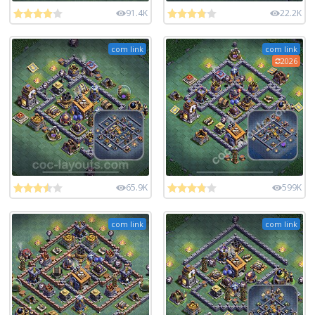
91.4K
22.2K
com link
com link
2026
65.9K
599K
com link
com link