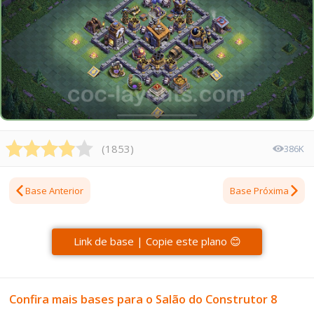
(
1853
)
386K
Base Anterior
Base Próxima
Link de base | Copie este plano 😊
Confira mais bases para o Salão do Construtor 8