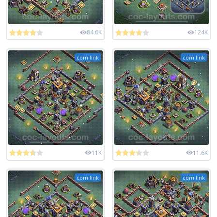
84.6K
124K
com link
com link
11K
11.6K
com link
com link