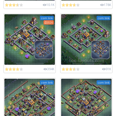
10.1K
178K
com link
com link
2026
394K
91K
com link
com link