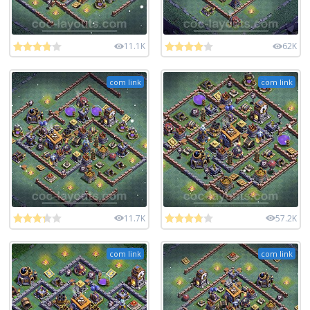
11.1K
62K
com link
com link
11.7K
57.2K
com link
com link