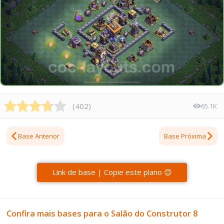
(
402
)
65.1K
Base Anterior
Base Próxima
Link de base | Copie este plano 😊
Confira mais bases para o Salão do Construtor 8