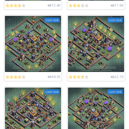
15.4K
11.6K
com link
com link
94.3K
22.1K
com link
com link