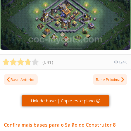
(
641
)
124K
Base Anterior
Base Próxima
Link de base | Copie este plano 😊
Confira mais bases para o Salão do Construtor 8