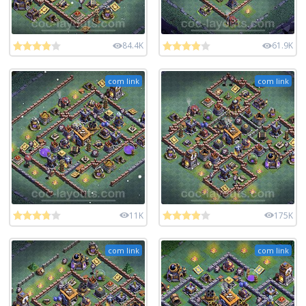
84.4K
61.9K
com link
com link
11K
175K
com link
com link