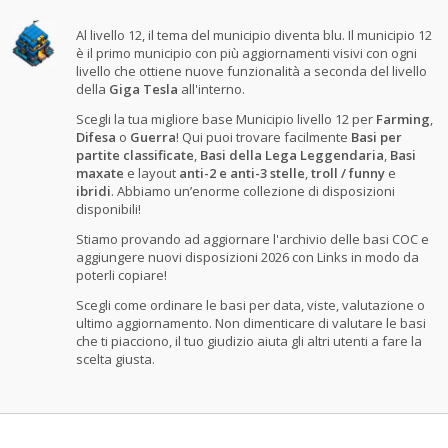
Al livello 12, il tema del municipio diventa blu. Il municipio 12
è il primo municipio con più aggiornamenti visivi con ogni
livello che ottiene nuove funzionalità a seconda del livello
della
Giga Tesla
all'interno.
Scegli la tua migliore base Municipio livello 12 per
Farming
,
Difesa
o
Guerra
! Qui puoi trovare facilmente
Basi per
partite classificate
,
Basi della Lega Leggendaria
,
Basi
maxate
e layout
anti-2 e anti-3 stelle
,
troll / funny
e
ibridi
. Abbiamo un’enorme collezione di disposizioni
disponibili!
Stiamo provando ad aggiornare l'archivio delle basi COC e
aggiungere nuovi disposizioni 2026 con Links in modo da
poterli copiare!
Scegli come ordinare le basi per data, viste, valutazione o
ultimo aggiornamento. Non dimenticare di valutare le basi
che ti piacciono, il tuo giudizio aiuta gli altri utenti a fare la
scelta giusta.