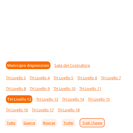
Municipio disposizioni
Sala del Costruttore
TH Livello 3
TH Livello 4
TH Livello 5
TH Livello 6
TH Livello 7
TH Livello 8
TH Livello 9
TH Livello 10
TH Livello 11
TH Livello 12
TH Livello 13
TH Livello 14
TH Livello 15
TH Livello 16
TH Livello 17
TH Livello 18
Tutto
Guerra
Risorse
Trofei
Troll / Funny