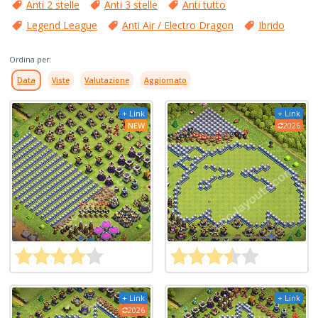
Anti 2 stelle
Anti 3 stelle
Anti tutto
Legend League
Anti Air / Electro Dragon
Ibrido
Ordina per:
Data
Viste
Valutazione
Aggiornato
+ Link
+ Link
NEW
2026
+ Link
+ Link
2026