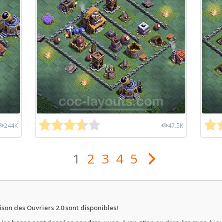
244K
47.5K
1
2
3
4
5
ison des Ouvriers 2.0 sont disponibles!