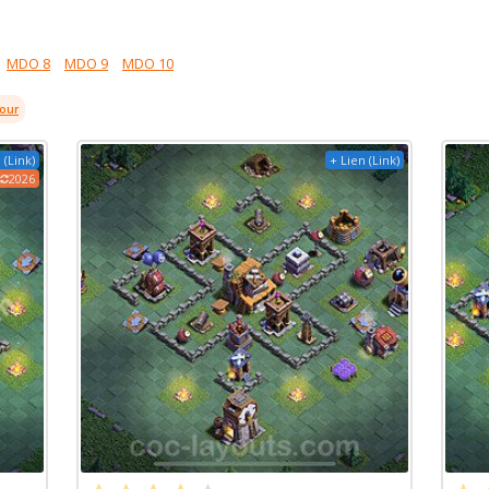
MDO 8
MDO 9
MDO 10
jour
 (Link)
+ Lien (Link)
2026