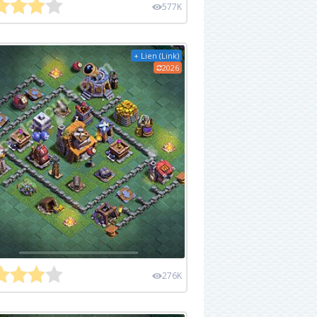
577K
+ Lien (Link)
2026
276K