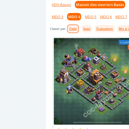
HDV Bases
Maison des ouvriers Bases
MDO 3
MDO 4
MDO 5
MDO 6
MDO 7
Classer par:
Date
Vues
Évaluation
Mis à 
+ Lien