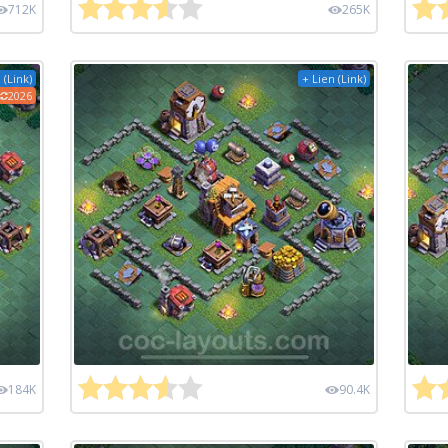
712K
265K
 (Link)
+ Lien (Link)
2026
184K
90.4K