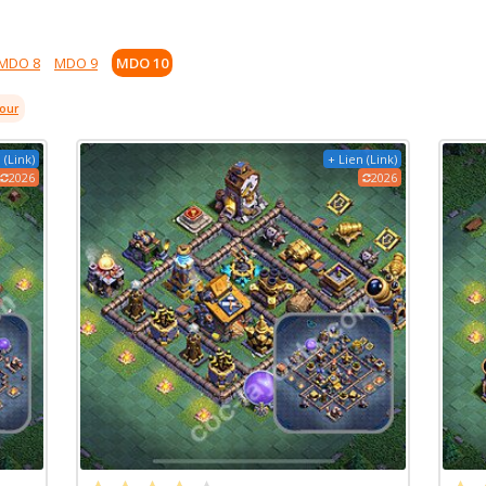
MDO 8
MDO 9
MDO 10
jour
 (Link)
+ Lien (Link)
2026
2026