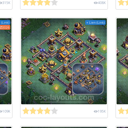
315K
408K
 (Link)
+ Lien (Link)
2026
109K
195K