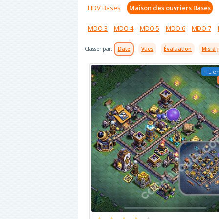
HDV Bases
Maison des ouvriers Bases
MDO 3
MDO 4
MDO 5
MDO 6
MDO 7
Classer par:
Date
Vues
Évaluation
Mis à 
+ Lien