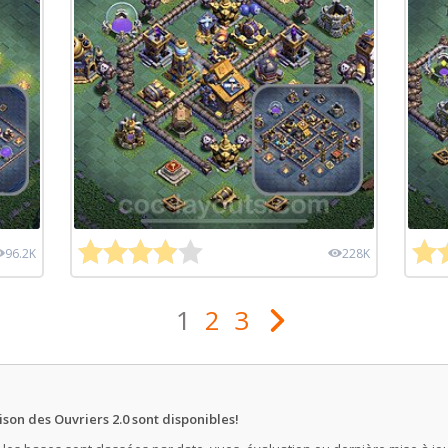
96.2K
228K
1
2
3
ison des Ouvriers 2.0 sont disponibles!