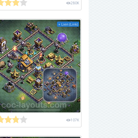
280K
+ Lien (Link)
107K