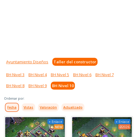
Ayuntamiento Diseños
Taller del constructor
BH Nivel 3
BH Nivel 4
BH Nivel 5
BH Nivel 6
BH Nivel 7
BH Nivel 8
BH Nivel 9
BH Nivel 10
Ordenar por:
Fecha
Vistas
Valoración
Actualizado
+ Enlace
+ Enlace
NEW
2026