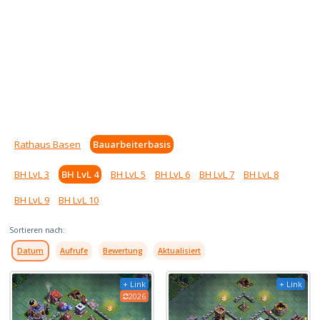
Rathaus Basen
Bauarbeiterbasis
BH LvL 3
BH LvL 4
BH LvL 5
BH LvL 6
BH LvL 7
BH LvL 8
BH LvL 9
BH LvL 10
Sortieren nach:
Datum
Aufrufe
Bewertung
Aktualisiert
+ Link
+ Link
2026