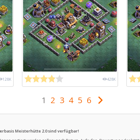
128K
428K
1
2
3
4
5
6
erbasis Meisterhütte 2.0 sind verfügbar!