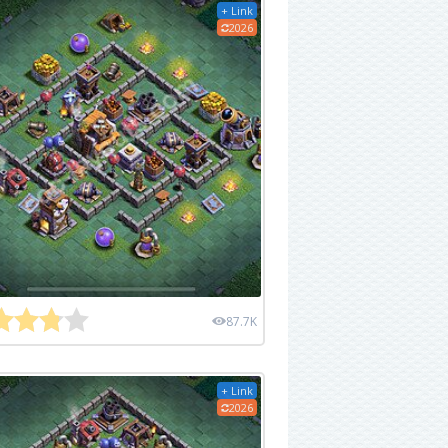
+ Link
2026
87.7K
+ Link
2026