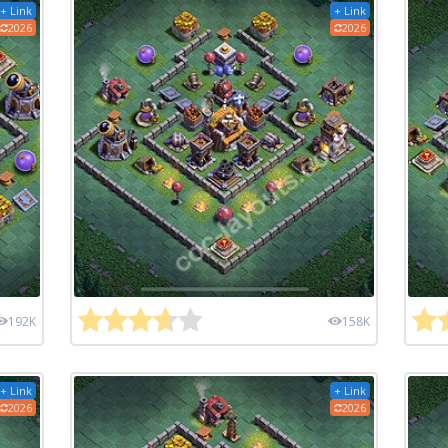
+ Link
+ Link
2026
2026
192K
158K
+ Link
+ Link
2026
2026