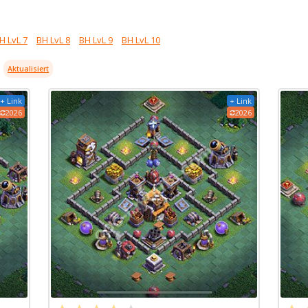
H LvL 7
BH LvL 8
BH LvL 9
BH LvL 10
Aktualisiert
+ Link
+ Link
2026
2026