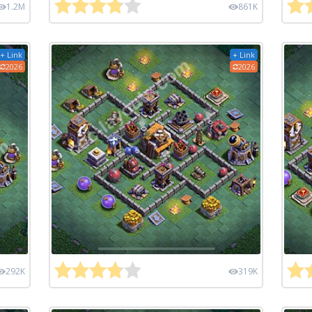
1.2M
861K
+ Link
+ Link
2026
2026
292K
319K