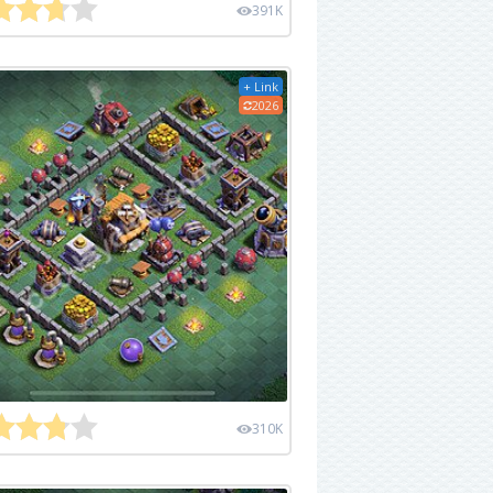
391K
+ Link
2026
310K