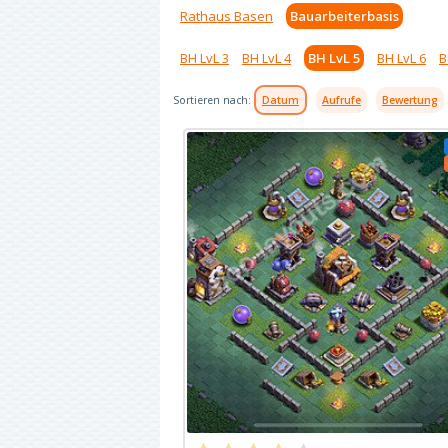
Rathaus Basen
Bauarbeiterbasis
BH LvL 3
BH LvL 4
BH LvL 5
BH LvL 6
B
Sortieren nach:
Datum
Aufrufe
Bewertung