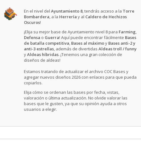
En el nivel del
Ayuntamiento 8
, tendrás acceso a la
Torre
Bombardera
, a la
Herrería
y al
Caldero de Hechizos
Oscuros
!
¡Elija su mejor base de Ayuntamiento nivel 8 para
Farming
,
Defensa
o
Guerra
! Aquí puede encontrar fácilmente
Bases
de batalla competitiva
,
Bases al máximo
y
Bases anti-2 y
anti-3 estrellas
, además de divertidas
Aldeas troll / funny
y
Aldeas híbridas
. ¡Tenemos una gran colección de
diseños de aldeas!
Estamos tratando de actualizar el archivo COC Bases y
agregar nuevos diseños 2026 con enlaces para que pueda
copiarlos.
Elija cómo se ordenan las bases por fecha, vistas,
valoración o última actualización. No olvide valorar las
bases que le gusten, ya que su opinión ayuda a otros
usuarios a elegir.