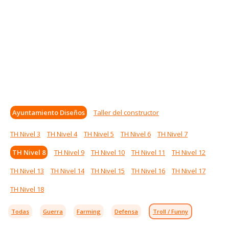
Ayuntamiento Diseños
Taller del constructor
TH Nivel 3
TH Nivel 4
TH Nivel 5
TH Nivel 6
TH Nivel 7
TH Nivel 8
TH Nivel 9
TH Nivel 10
TH Nivel 11
TH Nivel 12
TH Nivel 13
TH Nivel 14
TH Nivel 15
TH Nivel 16
TH Nivel 17
TH Nivel 18
Todas
Guerra
Farming
Defensa
Troll / Funny