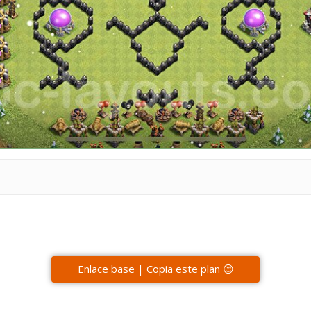
Enlace base | Copia este plan 😊