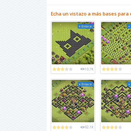
Echa un vistazo a más bases para 
+ Enlace
+
10.7K
+ Enlace
+
92.1K