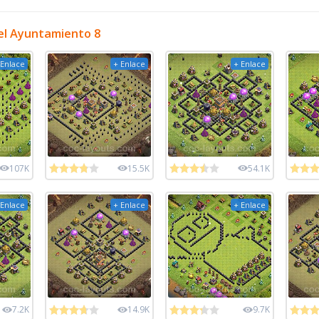
el Ayuntamiento 8
 Enlace
+ Enlace
+ Enlace
107K
15.5K
54.1K
 Enlace
+ Enlace
+ Enlace
7.2K
14.9K
9.7K