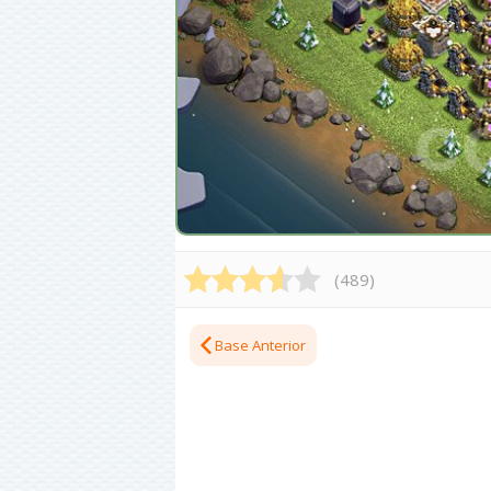
(
489
)
Base Anterior