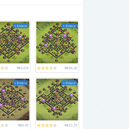
+ Enlace
+ Enlace
347K
38.4K
+ Enlace
+ Enlace
8.6K
32.2K